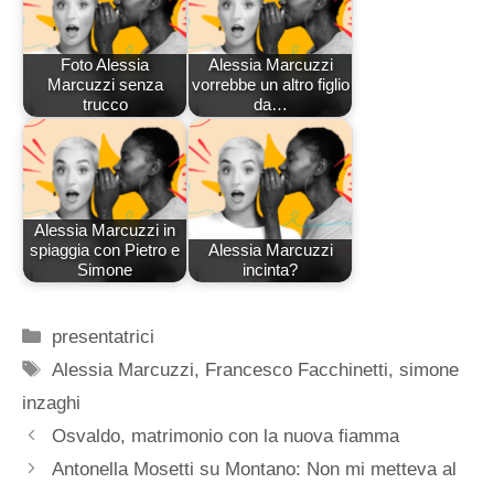
Foto Alessia
Alessia Marcuzzi
Marcuzzi senza
vorrebbe un altro figlio
trucco
da…
Alessia Marcuzzi in
spiaggia con Pietro e
Alessia Marcuzzi
Simone
incinta?
Categorie
presentatrici
Tag
Alessia Marcuzzi
,
Francesco Facchinetti
,
simone
inzaghi
Osvaldo, matrimonio con la nuova fiamma
Antonella Mosetti su Montano: Non mi metteva al