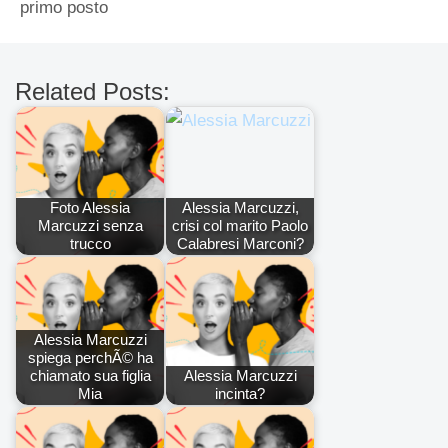
primo posto
Related Posts:
Foto Alessia
Alessia Marcuzzi,
Marcuzzi senza
crisi col marito Paolo
trucco
Calabresi Marconi?
Alessia Marcuzzi
spiega perchÃ© ha
chiamato sua figlia
Alessia Marcuzzi
Mia
incinta?