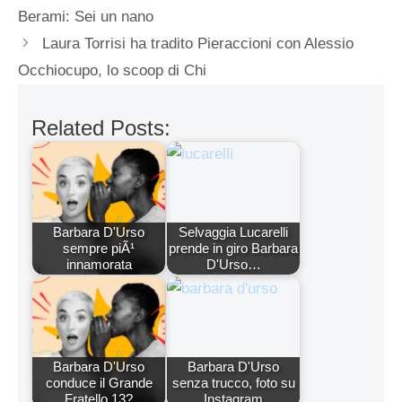
Berami: Sei un nano
Laura Torrisi ha tradito Pieraccioni con Alessio
Occhiocupo, lo scoop di Chi
Related Posts:
Barbara D'Urso
Selvaggia Lucarelli
sempre piÃ¹
prende in giro Barbara
innamorata
D'Urso…
Barbara D'Urso
Barbara D'Urso
conduce il Grande
senza trucco, foto su
Fratello 13?
Instagram