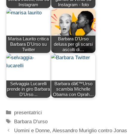
Instagram
Instagram - foto
Marisa Laurito critica
Barbara D'Urso
Barbara D'Urso su
delusa per gli scarsi
Twitter
ascolti di…
Selvaggia Lucarelli
Barbara dâ€™Urso
prende in giro Barbara
scambia Michelle
D'Urso…
Obama con Oprah…
Categorie
presentatrici
Tag
Barbara D'urso
Uomini e Donne, Alessandro Muriglio contro Jonas