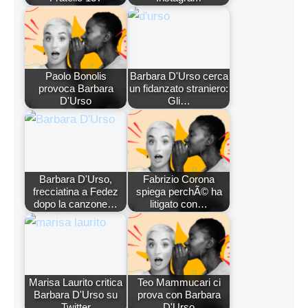
Paolo Bonolis
Barbara D'Urso cerca
provoca Barbara
un fidanzato straniero:
D'Urso
Gli…
Barbara D'Urso,
Fabrizio Corona
frecciatina a Fedez
spiega perchÃ© ha
dopo la canzone…
litigato con…
Marisa Laurito critica
Teo Mammucari ci
Barbara D'Urso su
prova con Barbara
Twitter
D'Urso