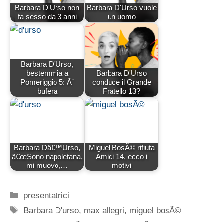
Barbara D'Urso non
Barbara D'Urso vuole
fa sesso da 3 anni
un uomo
Barbara D'Urso,
bestemmia a
Barbara D'Urso
Pomeriggio 5: Ã¨
conduce il Grande
bufera
Fratello 13?
Barbara Dâ€™Urso,
Miguel BosÃ© rifiuta
â€œSono napoletana,
Amici 14, ecco i
mi muovo,…
motivi
Categorie
presentatrici
Tag
Barbara D'urso
,
max allegri
,
miguel bosÃ©