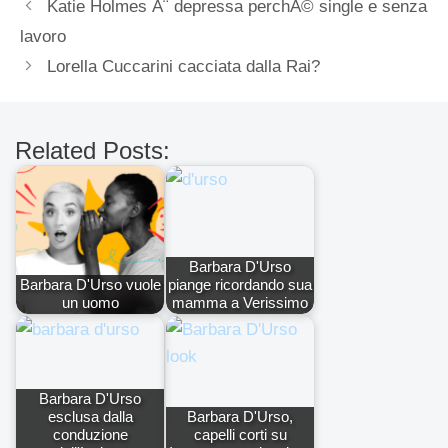
Katie Holmes Ã¨ depressa perchÃ© single e senza
lavoro
Lorella Cuccarini cacciata dalla Rai?
Related Posts:
Barbara D'Urso
Barbara D'Urso vuole
piange ricordando sua
un uomo
mamma a Verissimo
Barbara D'Urso
esclusa dalla
Barbara D'Urso,
conduzione
capelli corti su