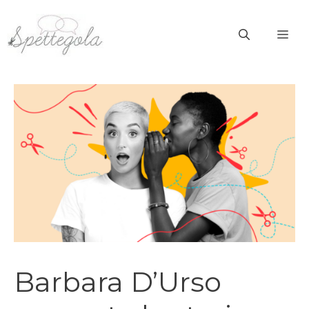
Vai
al
ME
contenuto
Barbara D’Urso