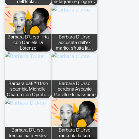
dell'Isola…
Instagram e pioggia…
Barbara D'Urso flirta
Barbara D'Urso
con Daniele Di
accusata dall'ex
Lorenzo
marito, sfrutta la…
Barbara dâ€™Urso
Barbara D'Urso
scambia Michelle
perdona Ascanio
Obama con Oprah…
Pacelli e lo riassume
Barbara D'Urso,
Barbara D'Urso
frecciatina a Fedez
racconta la sua