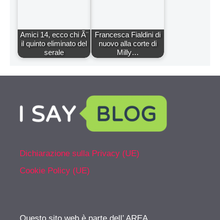
Amici 14, ecco chi Ã¨
Francesca Fialdini di
il quinto eliminato del
nuovo alla corte di
serale
Milly…
Dichiarazione sulla Privacy (UE)
Cookie Policy (UE)
Questo sito web è parte dell’ AREA