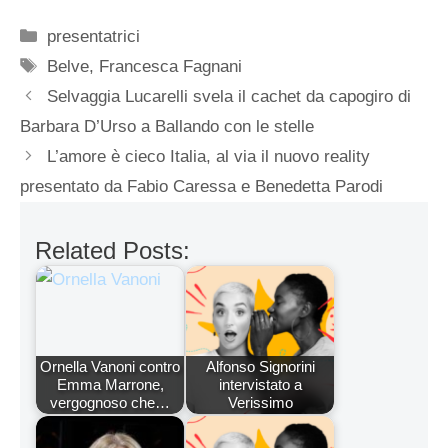
Categorie
presentatrici
Tag
Belve
,
Francesca Fagnani
Selvaggia Lucarelli svela il cachet da capogiro di
Barbara D’Urso a Ballando con le stelle
L’amore è cieco Italia, al via il nuovo reality
presentato da Fabio Caressa e Benedetta Parodi
Related Posts:
Ornella Vanoni contro
Alfonso Signorini
Emma Marrone,
intervistato a
vergognoso che…
Verissimo