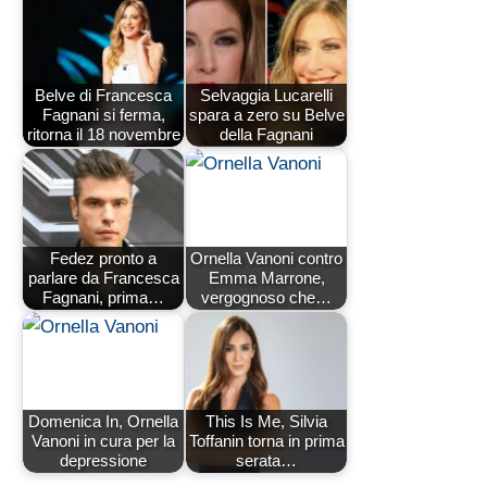
Belve di Francesca
Selvaggia Lucarelli
Fagnani si ferma,
spara a zero su Belve
ritorna il 18 novembre
della Fagnani
Fedez pronto a
Ornella Vanoni contro
parlare da Francesca
Emma Marrone,
Fagnani, prima…
vergognoso che…
Domenica In, Ornella
This Is Me, Silvia
Vanoni in cura per la
Toffanin torna in prima
depressione
serata…