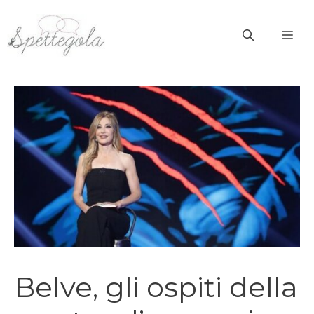
Vai
al
ME
contenuto
Belve, gli ospiti della