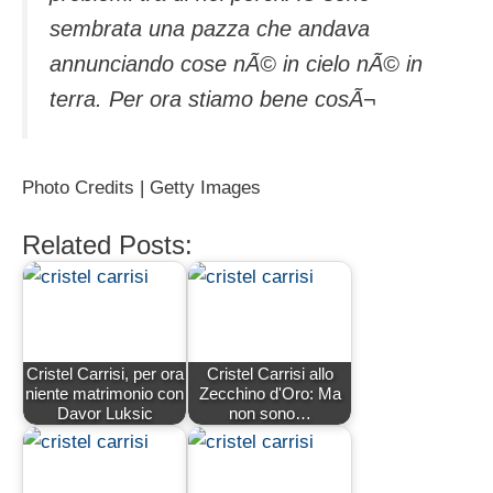
sembrata una pazza che andava
annunciando cose nÃ© in cielo nÃ© in
terra. Per ora stiamo bene cosÃ¬
Photo Credits | Getty Images
Related Posts:
Cristel Carrisi, per ora
Cristel Carrisi allo
niente matrimonio con
Zecchino d'Oro: Ma
Davor Luksic
non sono…