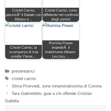
Cristel Carrisi,
Cristel Carrisi, sono
passerÃ² il Natale con
diffidente nei confronti
Albano e…
degli uomini
Romina Power
Cristel Carrisi, la
impedirÃ il
scomparsa di mia
matrimonio Albano-
sorella Ylenia…
Lecciso,…
Categorie
presentatrici
Tag
cristel carrisi
Silvia Provvedi, sono innamoratissima di Corona
Tara Gabrieletto, guai a chi offende Cristian
Gallella