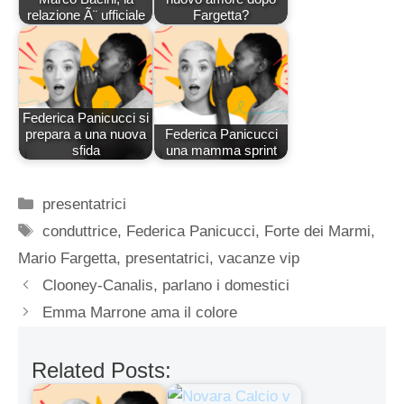
relazione Ã¨ ufficiale
Fargetta?
Federica Panicucci si
prepara a una nuova
Federica Panicucci
sfida
una mamma sprint
Categorie
presentatrici
Tag
conduttrice
,
Federica Panicucci
,
Forte dei Marmi
,
Mario Fargetta
,
presentatrici
,
vacanze vip
Clooney-Canalis, parlano i domestici
Emma Marrone ama il colore
Related Posts: