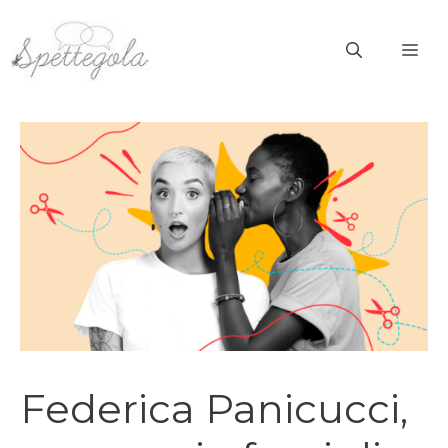
Vai
al
ME
contenuto
Federica Panicucci,