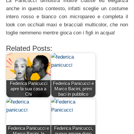
La Panicucci dimostra inoltre classe ed eleganza
anche in questo contesto, infatti sceglie un costume
intero rosso e bianco con micropareo e completa il
look con occhiali maxi e bracciali multicolor, che non
toglie nemmeno mentre gioca con i figli in acqua!
Related Posts:
Federica Panicucci
Federica Panicucci e
apre la sua casa a
Marco Bacini, primi
Chi
baci in pubblico
Federica Panicucci e
Federica Panicucci,
Marco Bacini, la
nuovo amore dopo