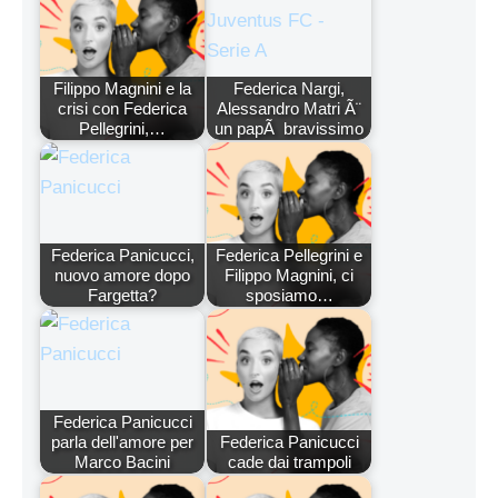
Filippo Magnini e la
Federica Nargi,
crisi con Federica
Alessandro Matri Ã¨
Pellegrini,…
un papÃ bravissimo
Federica Panicucci,
Federica Pellegrini e
nuovo amore dopo
Filippo Magnini, ci
Fargetta?
sposiamo…
Federica Panicucci
parla dell'amore per
Federica Panicucci
Marco Bacini
cade dai trampoli