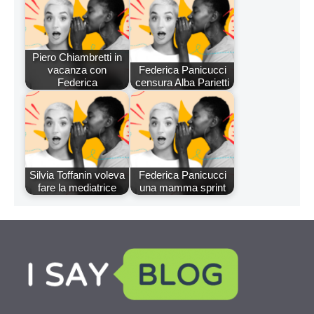
Piero Chiambretti in
vacanza con
Federica Panicucci
Federica
censura Alba Parietti
Silvia Toffanin voleva
Federica Panicucci
fare la mediatrice
una mamma sprint