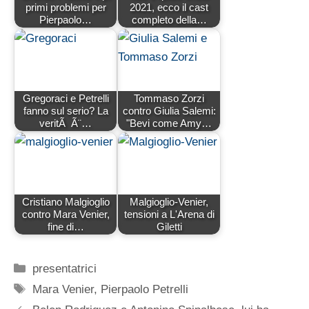
primi problemi per
2021, ecco il cast
Pierpaolo…
completo della…
Gregoraci e Petrelli
Tommaso Zorzi
fanno sul serio? La
contro Giulia Salemi:
veritÃ Ã¨…
"Bevi come Amy…
Cristiano Malgioglio
Malgioglio-Venier,
contro Mara Venier,
tensioni a L'Arena di
fine di…
Giletti
Categorie
presentatrici
Tag
Mara Venier
,
Pierpaolo Petrelli