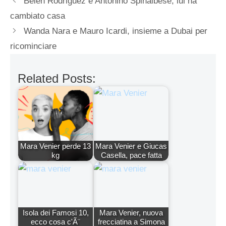
Belen Rodriguez e Antonino Spinalbese, lui ha
cambiato casa
Wanda Nara e Mauro Icardi, insieme a Dubai per
ricominciare
Related Posts:
Mara Venier perde 13
Mara Venier e Giucas
kg
Casella, pace fatta
Isola dei Famosi 10,
Mara Venier, nuova
ecco cosa c'Ã¨
frecciatina a Simona