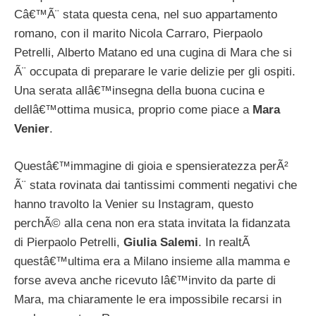
Câ€™Ã¨ stata questa cena, nel suo appartamento
romano, con il marito Nicola Carraro, Pierpaolo
Petrelli, Alberto Matano ed una cugina di Mara che si
Ã¨ occupata di preparare le varie delizie per gli ospiti.
Una serata allâ€™insegna della buona cucina e
dellâ€™ottima musica, proprio come piace a
Mara
Venier
.
Questâ€™immagine di gioia e spensieratezza perÃ²
Ã¨ stata rovinata dai tantissimi commenti negativi che
hanno travolto la Venier su Instagram, questo
perchÃ© alla cena non era stata invitata la fidanzata
di Pierpaolo Petrelli,
Giulia Salemi
. In realtÃ
questâ€™ultima era a Milano insieme alla mamma e
forse aveva anche ricevuto lâ€™invito da parte di
Mara, ma chiaramente le era impossibile recarsi in