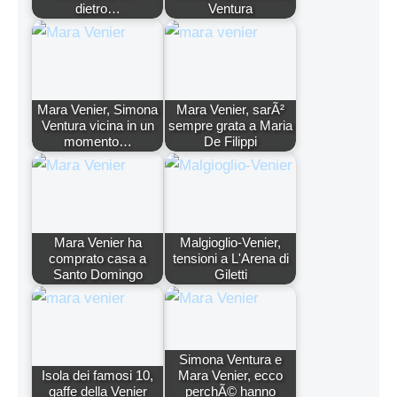
dietro…
Ventura
Mara Venier, Simona
Mara Venier, sarÃ²
Ventura vicina in un
sempre grata a Maria
momento…
De Filippi
Mara Venier ha
Malgioglio-Venier,
comprato casa a
tensioni a L'Arena di
Santo Domingo
Giletti
Simona Ventura e
Isola dei famosi 10,
Mara Venier, ecco
gaffe della Venier
perchÃ© hanno