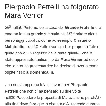
Pierpaolo Petrelli ha folgorato
Mara Venier
GiÃ allâ€™interno della casa del
Grande Fratello
era
emersa la sua grande simpatia nellâ€™imitare alcuni
personaggi pubblici, come ad esempio
Cristiano
Malgioglio
, tra lâ€™altro suo giudice proprio a Tale e
quale show. Un ragazzo dalle tante qualitÃ che Ã¨
stato apprezzato tantissimo da
Mara Venier
ed ecco
che la storica presentatrice ha deciso di averlo come
ospite fisso a
Domenica In
.
Una nuova opportunitÃ di lavoro per
Pierpaolo
Petrelli
che non ci ha pensato su due volte
nellâ€™accettare la proposta di Mara, anche perchÃ©
alla fine deve fare quello che sta giÃ facendo durante