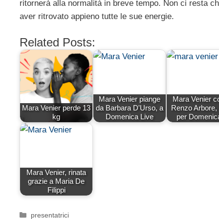
ritornerà alla normalità in breve tempo. Non ci resta 
aver ritrovato appieno tutte le sue energie.
Related Posts:
Mara Venier piange
Mara Venier c
Mara Venier perde 13
da Barbara D'Urso, a
Renzo Arbore, l
kg
Domenica Live
per Domenica
Mara Venier, rinata
grazie a Maria De
Filippi
Categorie
presentatrici