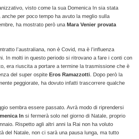
ganizzativo, visto come la sua Domenica In sia stata
a anche per poco tempo ha avuto la meglio sulla
icembre, ha mostrato però una
Mara Venier provata
ontratto l’australiana, non è Covid, ma è l’influenza
i. In molti in questo periodo si ritrovano a fare i conti con
o, era riuscita a portare a termine la trasmissione che è
senza del super ospite
Eros Ramazzotti
. Dopo però la
ente peggiorate, ha dovuto infatti trascorrere qualche
eggio sembra essere passato. Avrà modo di riprendersi
menica In
si fermerà solo nel giorno di Natale, proprio
naio. Rispetto agli altri anni la Rai non ha voluto
tà del Natale, non ci sarà una pausa lunga, ma tutto