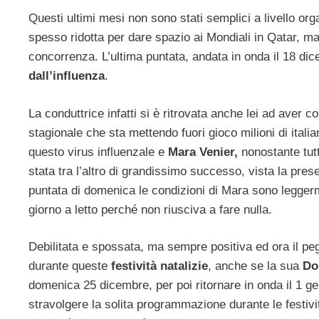
Questi ultimi mesi non sono stati semplici a livello or
spesso ridotta per dare spazio ai Mondiali in Qatar, m
concorrenza. L’ultima puntata, andata in onda il 18 d
dall’influenza
.
La conduttrice infatti si è ritrovata anche lei ad aver c
stagionale che sta mettendo fuori gioco milioni di italian
questo virus influenzale e
Mara Venier,
nonostante tutt
stata tra l’altro di grandissimo successo, vista la pre
puntata di domenica le condizioni di Mara sono leggerm
giorno a letto perché non riusciva a fare nulla.
Debilitata e spossata, ma sempre positiva ed ora il p
durante queste
festività natalizie
, anche se la sua
Do
domenica 25 dicembre, per poi ritornare in onda il 1 gen
stravolgere la solita programmazione durante le festivi