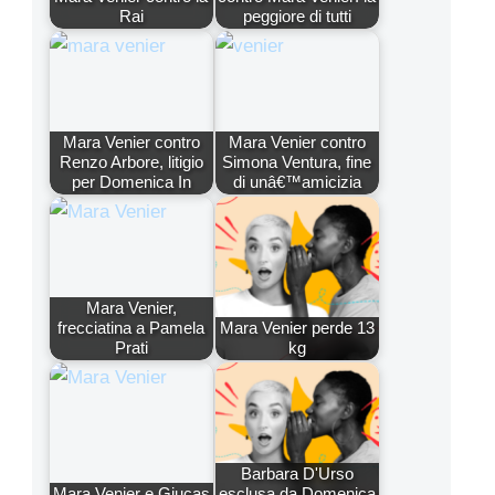
Rai
peggiore di tutti
Mara Venier contro
Mara Venier contro
Renzo Arbore, litigio
Simona Ventura, fine
per Domenica In
di unâ€™amicizia
Mara Venier,
frecciatina a Pamela
Mara Venier perde 13
Prati
kg
Barbara D'Urso
Mara Venier e Giucas
esclusa da Domenica