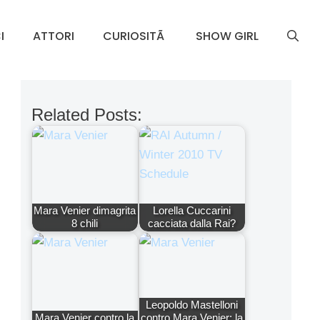
I
ATTORI
CURIOSITÃ
SHOW GIRL
Related Posts:
Mara Venier dimagrita
Lorella Cuccarini
8 chili
cacciata dalla Rai?
Leopoldo Mastelloni
Mara Venier contro la
contro Mara Venier: la