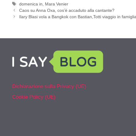
Tag
domenica in
,
Mara Venier
Caos su Anna Oxa, cos’è accaduto alla cantante?
Ilary Blasi vola a Bangkok con Bastian,Totti viaggio in famigl
Dichiarazione sulla Privacy (UE)
Cookie Policy (UE)