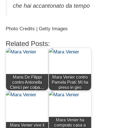
che hai accantonato da tempo
Photo Credits | Getty Images
Related Posts:
Maria De Filippi
Mara Venier contro
contro Antonella
Pamela Prati: Mi ha
Clerici per colpa…
preso in giro
Mara Venier ha
Mara Venier vive il
comprato casa a