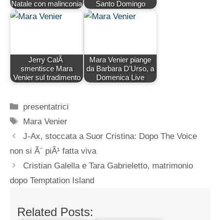
Natale con malinconia
Santo Domingo
Jerry CalÃ
Mara Venier piange
smentisce Mara
da Barbara D'Urso, a
Venier sul tradimento
Domenica Live
Categorie
presentatrici
Tag
Mara Venier
J-Ax, stoccata a Suor Cristina: Dopo The Voice
non si Ã¨ piÃ¹ fatta viva
Cristian Galella e Tara Gabrieletto, matrimonio
dopo Temptation Island
Related Posts: