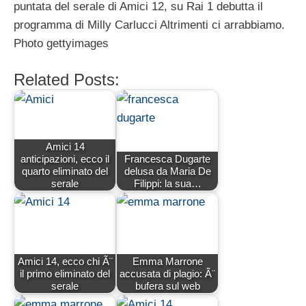
puntata del serale di Amici 12, su Rai 1 debutta il
programma di Milly Carlucci Altrimenti ci arrabbiamo.
Photo gettyimages
Related Posts:
Amici 14
anticipazioni, ecco il
Francesca Dugarte
quarto eliminato del
delusa da Maria De
serale
Filippi: la sua…
Amici 14, ecco chi Ã¨
Emma Marrone
il primo eliminato del
accusata di plagio: Ã¨
serale
bufera sul web