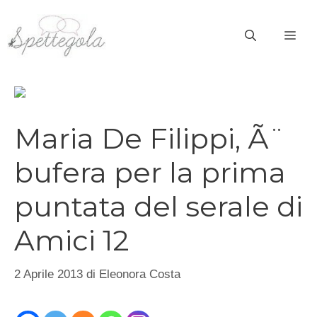
Vai
al
ME
contenuto
Maria De Filippi, Ã¨
bufera per la prima
puntata del serale di
Amici 12
2 Aprile 2013
di
Eleonora Costa