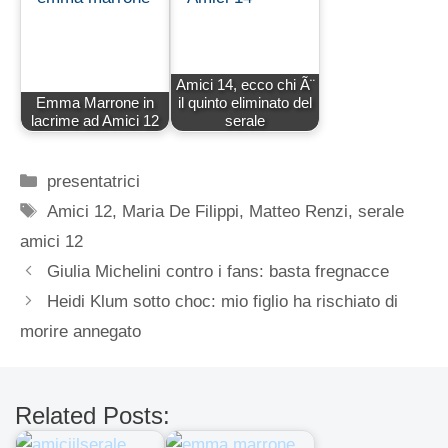
Amici 14, ecco chi Ã¨
Emma Marrone in
il quinto eliminato del
lacrime ad Amici 12
serale
Categorie
presentatrici
Tag
Amici 12
,
Maria De Filippi
,
Matteo Renzi
,
serale
amici 12
Giulia Michelini contro i fans: basta fregnacce
Heidi Klum sotto choc: mio figlio ha rischiato di
morire annegato
Related Posts: