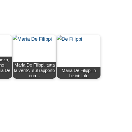
anzo,
ho
Maria De Filippi, tutta
ia De
la veritÃ sul rapporto
Maria De Filippi in
con…
bikini: foto