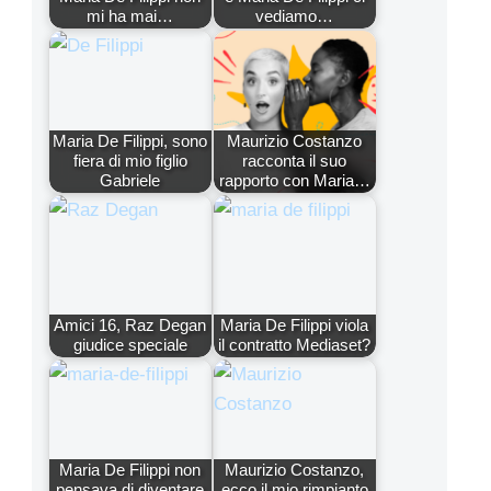
mi ha mai…
vediamo…
Maria De Filippi, sono
Maurizio Costanzo
fiera di mio figlio
racconta il suo
Gabriele
rapporto con Maria…
Amici 16, Raz Degan
Maria De Filippi viola
giudice speciale
il contratto Mediaset?
Maria De Filippi non
Maurizio Costanzo,
pensava di diventare
ecco il mio rimpianto