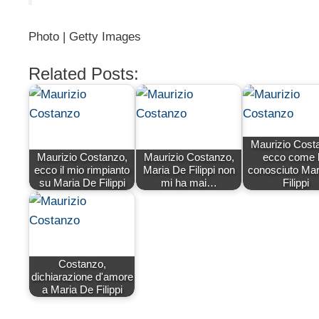
Photo | Getty Images
Related Posts:
Maurizio Cost
Maurizio Costanzo,
Maurizio Costanzo,
ecco come 
ecco il mio rimpianto
Maria De Filippi non
conosciuto Mar
su Maria De Filippi
mi ha mai…
Filippi
Costanzo,
dichiarazione d'amore
a Maria De Filippi