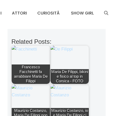
I
ATTORI
CURIOSITÃ
SHOW GIRL
Related Posts:
Francesco
Facchinetti fa
Maria De Filippi, bikini
arrabbiare Maria De
e fisico al top in
Filippi
Corsica - FOTO
Maurizio Costanzo,
Maurizio Costanzo, io
Maria De Filippi non
e Maria De Filippi ci