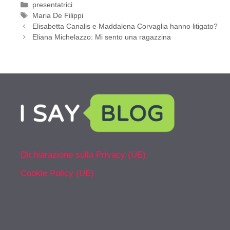
Categorie
presentatrici
Tag
Maria De Filippi
Elisabetta Canalis e Maddalena Corvaglia hanno litigato?
Eliana Michelazzo: Mi sento una ragazzina
Dichiarazione sulla Privacy (UE)
Cookie Policy (UE)