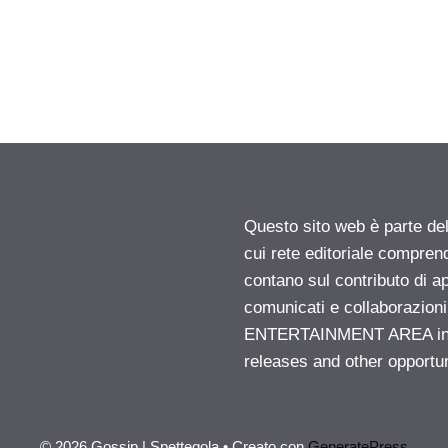
Questo sito web è parte d
cui rete editoriale compren
contano sul contributo di ap
comunicati e collaborazion
ENTERTAINMENT AREA insid
releases and other opportu
© 2026 Gossip | Spettegola
• Creato con
GeneratePress