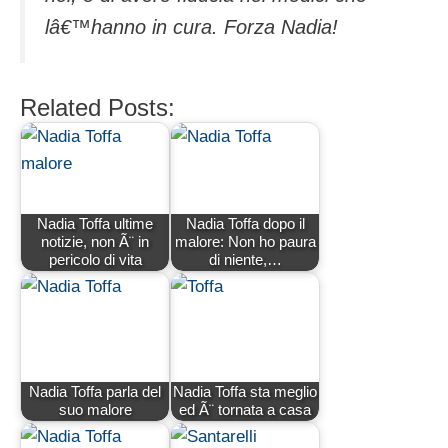
lâ€™hanno in cura. Forza Nadia!
Related Posts:
Nadia Toffa ultime
Nadia Toffa dopo il
notizie, non Ã¨ in
malore: Non ho paura
pericolo di vita
di niente,…
Nadia Toffa parla del
Nadia Toffa sta meglio
suo malore
ed Ã¨ tornata a casa