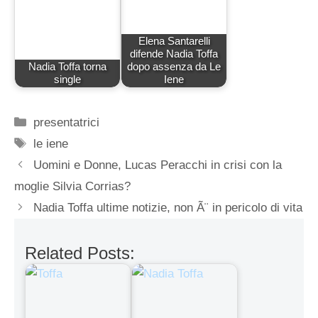
Elena Santarelli
difende Nadia Toffa
Nadia Toffa torna
dopo assenza da Le
single
Iene
Categorie
presentatrici
Tag
le iene
Uomini e Donne, Lucas Peracchi in crisi con la
moglie Silvia Corrias?
Nadia Toffa ultime notizie, non Ã¨ in pericolo di vita
Related Posts: