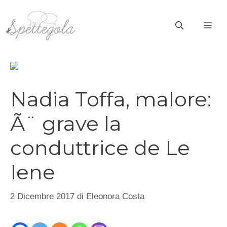
Vai
al
ME
contenuto
Nadia Toffa, malore:
Ã¨ grave la
conduttrice de Le
Iene
2 Dicembre 2017
di
Eleonora Costa