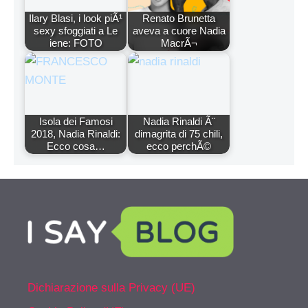
Ilary Blasi, i look piÃ¹
Renato Brunetta
sexy sfoggiati a Le
aveva a cuore Nadia
iene: FOTO
MacrÃ¬
Isola dei Famosi
Nadia Rinaldi Ã¨
2018, Nadia Rinaldi:
dimagrita di 75 chili,
Ecco cosa…
ecco perchÃ©
Dichiarazione sulla Privacy (UE)