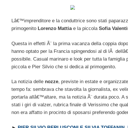
Lâ€™imprenditore e la conduttrice sono stati paparazzat
primogenito
Lorenzo Mattia
e la piccola
Sofia Valent
Questa in effetti Ã¨ la prima vacanza della coppia do
hanno optato per la Francia spingendosi al di lÃ del
possibile. Casual marinaro e look per tutta la famiglia
piccola e Pier Silvio che si dedica al primogenito.
La notizia delle
nozze
, previste in estate e organizzat
tempo fa: sembrava che stavolta la giornalista, ex vel
portarla allâ€™altare, ma la notizia Ã¨ durata poco. 
stati i giri di valzer, rubrica finale di Verissimo che 
non era affatto in procinto di sposarsi preferendo goder
►
PIER SILVIO BERLUSCONI E SILVIA TOFFANIN