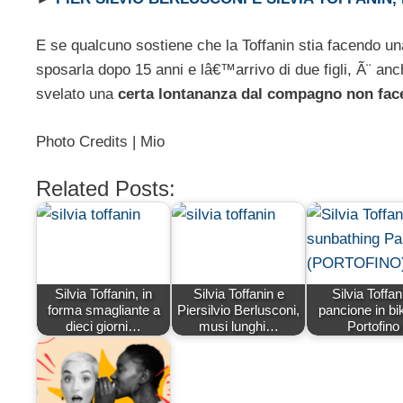
E se qualcuno sostiene che la Toffanin stia facendo un
sposarla dopo 15 anni e lâ€™arrivo di due figli, Ã¨ an
svelato una
certa lontananza dal compagno non facev
Photo Credits | Mio
Related Posts:
Silvia Toffanin, in
Silvia Toffanin e
Silvia Toffan
forma smagliante a
Piersilvio Berlusconi,
pancione in bik
dieci giorni…
musi lunghi…
Portofino