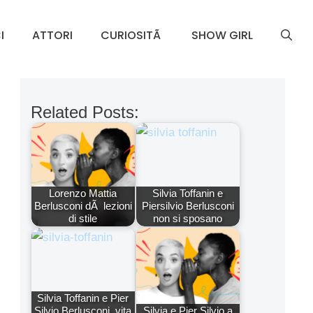
I
ATTORI
CURIOSITÃ
SHOW GIRL
Related Posts:
Lorenzo Mattia
Silvia Toffanin e
Berlusconi dÃ lezioni
Piersilvio Berlusconi
di stile
non si sposano
Silvia Toffanin e Pier
Silvio Berlusconi, vita
Silvia e Pier Silvio a