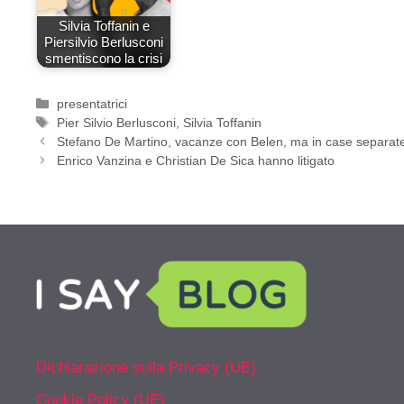
Silvia Toffanin e
Piersilvio Berlusconi
smentiscono la crisi
Categorie
presentatrici
Tag
Pier Silvio Berlusconi
,
Silvia Toffanin
Stefano De Martino, vacanze con Belen, ma in case separat
Enrico Vanzina e Christian De Sica hanno litigato
Dichiarazione sulla Privacy (UE)
Cookie Policy (UE)