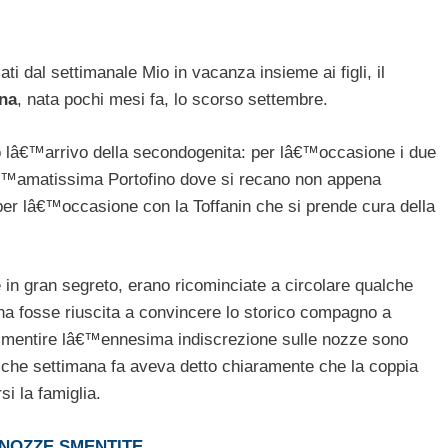
i dal settimanale Mio in vacanza insieme ai figli, il
ina
, nata pochi mesi fa, lo scorso settembre.
po lâ€™arrivo della secondogenita: per lâ€™occasione i due
lâ€™amatissima Portofino dove si recano non appena
 per lâ€™occasione con la Toffanin che si prende cura della
e in gran segreto, erano ricominciate a circolare qualche
ina fosse riuscita a convincere lo storico compagno a
A smentire lâ€™ennesima indiscrezione sulle nozze sono
qualche settimana fa aveva detto chiaramente che la coppia
si la famiglia.
, NOZZE SMENTITE