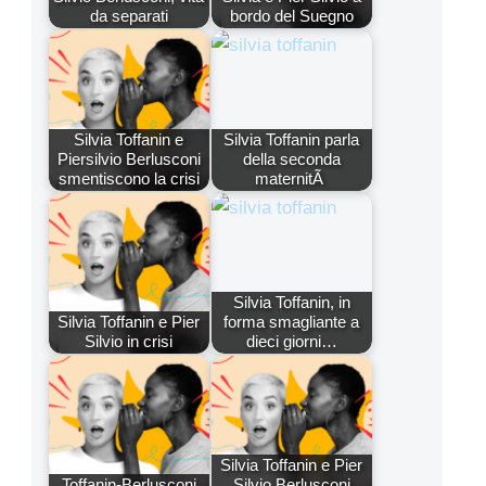
da separati
bordo del Suegno
Silvia Toffanin e
Silvia Toffanin parla
Piersilvio Berlusconi
della seconda
smentiscono la crisi
maternitÃ
Silvia Toffanin, in
Silvia Toffanin e Pier
forma smagliante a
Silvio in crisi
dieci giorni…
Silvia Toffanin e Pier
Toffanin-Berlusconi
Silvio Berlusconi