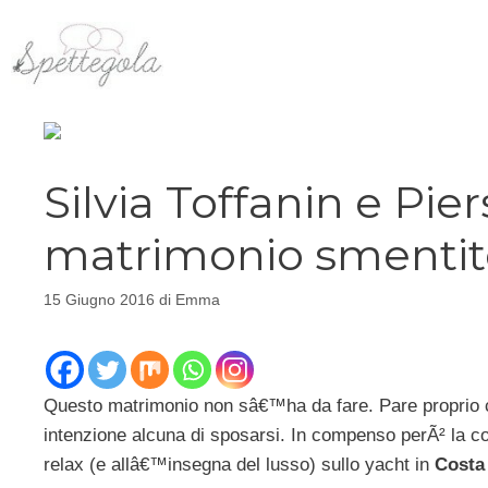
Vai
al
contenuto
Silvia Toffanin e Pier
matrimonio smentit
15 Giugno 2016
di
Emma
Questo matrimonio non sâ€™ha da fare. Pare proprio
intenzione alcuna di sposarsi. In compenso perÃ² la c
relax (e allâ€™insegna del lusso) sullo yacht in
Costa