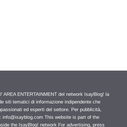
ell’ AREA ENTERTAINMENT del network IsayBlog! la
de siti tematici di informazione indipendente che
passionati ed esperti del settore. Per pubblicità,
i:
info@isayblog.com
This website is part of the
e the IsayBlog! network For advertising, press