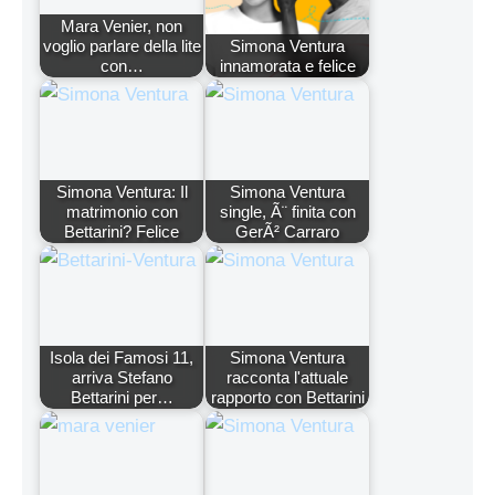
Mara Venier, non
voglio parlare della lite
Simona Ventura
con…
innamorata e felice
Simona Ventura: Il
Simona Ventura
matrimonio con
single, Ã¨ finita con
Bettarini? Felice
GerÃ² Carraro
Isola dei Famosi 11,
Simona Ventura
arriva Stefano
racconta l'attuale
Bettarini per…
rapporto con Bettarini