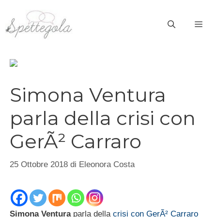
Vai
al
ME
contenuto
Simona Ventura
parla della crisi con
GerÃ² Carraro
25 Ottobre 2018
di
Eleonora Costa
Simona Ventura
parla della
crisi con GerÃ² Carraro