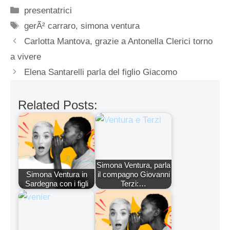
Categorie
presentatrici
Tag
gerÃ² carraro
,
simona ventura
Carlotta Mantova, grazie a Antonella Clerici torno
a vivere
Elena Santarelli parla del figlio Giacomo
Related Posts:
Simona Ventura, parla
Simona Ventura in
il compagno Giovanni
Sardegna con i figli
Terzi:…