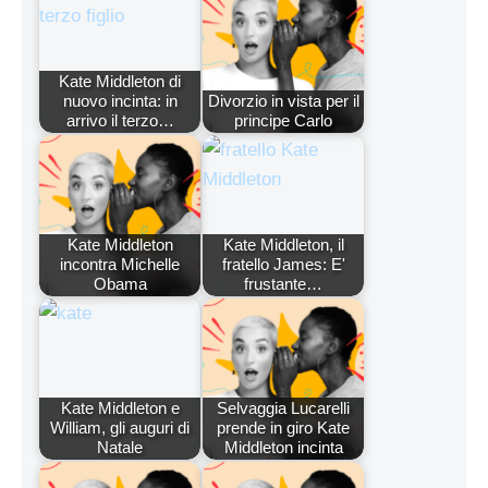
Kate Middleton di
nuovo incinta: in
Divorzio in vista per il
arrivo il terzo…
principe Carlo
Kate Middleton
Kate Middleton, il
incontra Michelle
fratello James: E'
Obama
frustante…
Kate Middleton e
Selvaggia Lucarelli
William, gli auguri di
prende in giro Kate
Natale
Middleton incinta