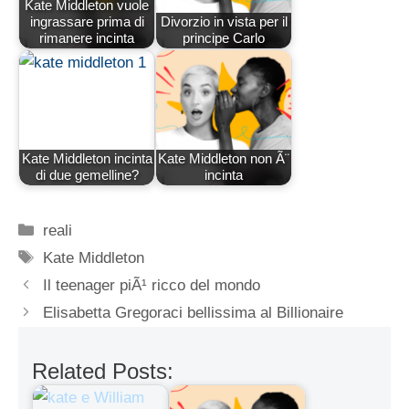
Kate Middleton vuole
ingrassare prima di
Divorzio in vista per il
rimanere incinta
principe Carlo
Kate Middleton incinta
Kate Middleton non Ã¨
di due gemelline?
incinta
Categorie
reali
Tag
Kate Middleton
Il teenager piÃ¹ ricco del mondo
Elisabetta Gregoraci bellissima al Billionaire
Related Posts: