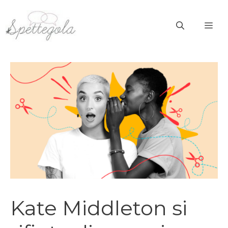
Vai
al
ME
contenuto
Kate Middleton si