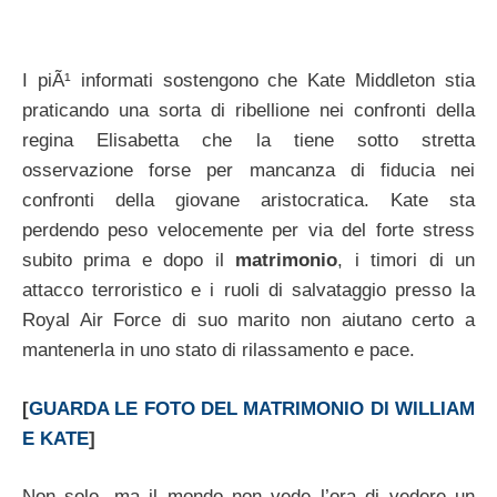
I piÃ¹ informati sostengono che Kate Middleton stia
praticando una sorta di ribellione nei confronti della
regina Elisabetta che la tiene sotto stretta
osservazione forse per mancanza di fiducia nei
confronti della giovane aristocratica. Kate sta
perdendo peso velocemente per via del forte stress
subito prima e dopo il
matrimonio
, i timori di un
attacco terroristico e i ruoli di salvataggio presso la
Royal Air Force di suo marito non aiutano certo a
mantenerla in uno stato di rilassamento e pace.
[
GUARDA LE FOTO DEL MATRIMONIO DI WILLIAM
E KATE
]
Non solo, ma il mondo non vede l’ora di vedere un