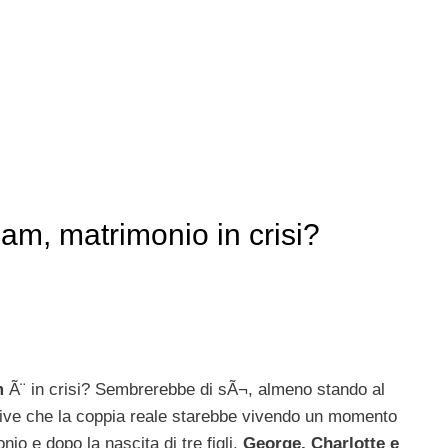
iam, matrimonio in crisi?
m
Ã¨ in crisi? Sembrerebbe di sÃ¬, almeno stando al
 scrive che la coppia reale starebbe vivendo un momento
onio e dopo la nascita di tre figli,
George, Charlotte e