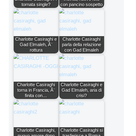
tornata single?
con pancino sospetto
Charlotte Casiraghi e
Charlotte Casiraghi
Gad Elmaleh, Ã¨
parla della relazione
rottura
con Gad Elmaleh
Charlotte Casiraghi
Charlotte Casiraghi e
torna in Francia, Ã¨
Gad Elmaleh, aria di
finita con…
crisi?
Charlotte Casiraghi,
Charlotte Casiraghi si
nuovo amore dopo
trasferisce a Roma