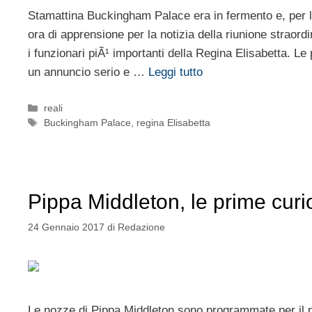
Stamattina Buckingham Palace era in fermento e, per l
ora di apprensione per la notizia della riunione straordi
i funzionari piÃ¹ importanti della Regina Elisabetta. L
un annuncio serio e …
Leggi tutto
Categorie
reali
Tag
Buckingham Palace
,
regina Elisabetta
Pippa Middleton, le prime curi
24 Gennaio 2017
di
Redazione
Le nozze di Pippa Middleton sono programmate per il p