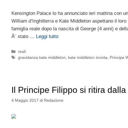
Kensington Palace lo ha annunciato ieri mattina con un
William d’Inghilterra e Kate Middleton aspettano il loro
famiglia reale dopo la nascita di George (4 anni) e dell
Ã¨ stato …
Leggi tutto
Categorie
reali
Tag
gravidanza kate middleton
,
kate middleton incinta
,
Principe 
Il Principe Filippo si ritira dall
4 Maggio 2017
di
Redazione