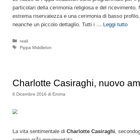
particolari della cerimonia religiosa e del ricevimento.
estrema riservatezza e una cerimonia di basso profilo,
neanche un piccolo dettaglio. Tutti i …
Leggi tutto
Categorie
reali
Tag
Pippa Middleton
Charlotte Casiraghi, nuovo a
6 Dicembre 2016
di
Emma
La vita sentimentale di
Charlotte Casiraghi
, secondog
sempre piÃ¹ movimentata.