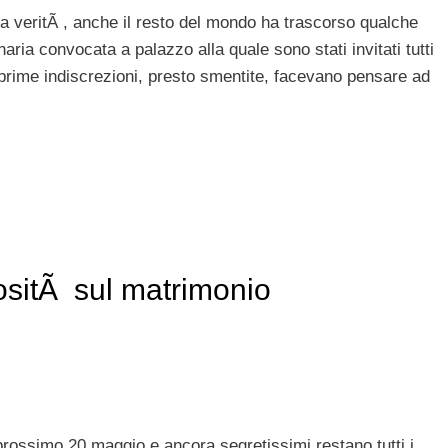
a veritÃ , anche il resto del mondo ha trascorso qualche
naria convocata a palazzo alla quale sono stati invitati tutti
e prime indiscrezioni, presto smentite, facevano pensare ad
ositÃ sul matrimonio
rossimo 20 maggio e ancora segretissimi restano tutti i