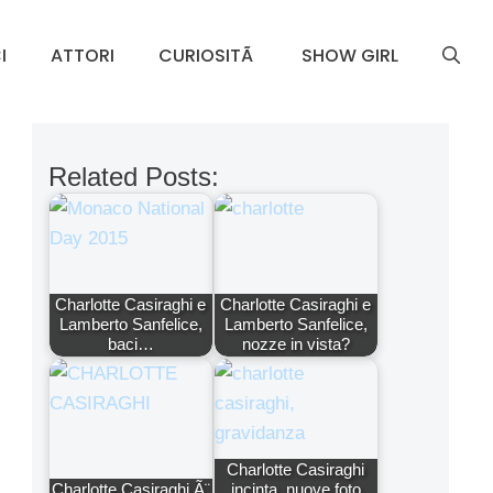
I
ATTORI
CURIOSITÃ
SHOW GIRL
Related Posts:
Charlotte Casiraghi e
Charlotte Casiraghi e
Lamberto Sanfelice,
Lamberto Sanfelice,
baci…
nozze in vista?
Charlotte Casiraghi
Charlotte Casiraghi Ã¨
incinta, nuove foto