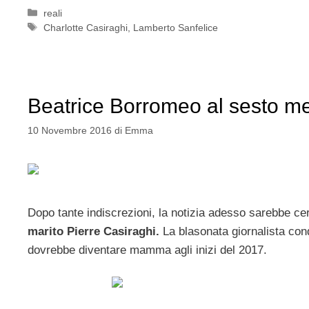
Categorie
reali
Tag
Charlotte Casiraghi
,
Lamberto Sanfelice
Beatrice Borromeo al sesto mes
10 Novembre 2016
di
Emma
Dopo tante indiscrezioni, la notizia adesso sarebbe ce
marito Pierre Casiraghi.
La blasonata giornalista con
dovrebbe diventare mamma agli inizi del 2017.