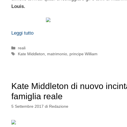
Louis.
Leggi tutto
Categorie
reali
Tag
Kate Middleton
,
matrimonio
,
principe William
Kate Middleton di nuovo incinta
famiglia reale
5 Settembre 2017
di
Redazione