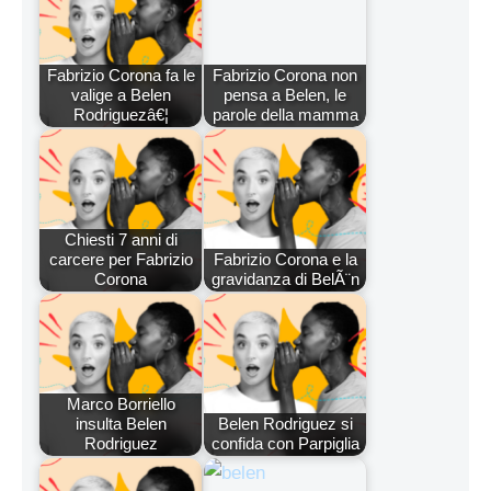
Fabrizio Corona fa le
Fabrizio Corona non
valige a Belen
pensa a Belen, le
Rodriguezâ€¦
parole della mamma
Chiesti 7 anni di
carcere per Fabrizio
Fabrizio Corona e la
Corona
gravidanza di BelÃ¨n
Marco Borriello
insulta Belen
Belen Rodriguez si
Rodriguez
confida con Parpiglia