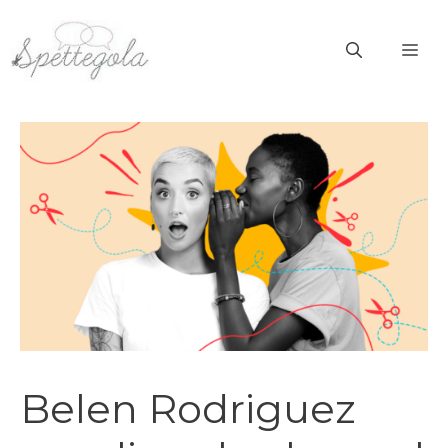
Vai
al
ME
contenuto
Belen Rodriguez