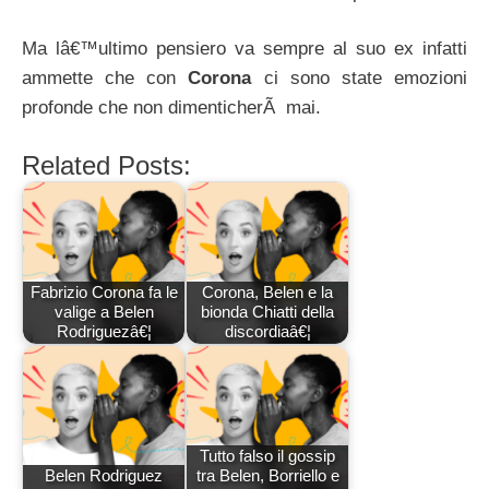
Ma lâ€™ultimo pensiero va sempre al suo ex infatti
ammette che con
Corona
ci sono state emozioni
profonde che non dimenticherÃ mai.
Related Posts:
Fabrizio Corona fa le
Corona, Belen e la
valige a Belen
bionda Chiatti della
Rodriguezâ€¦
discordiaâ€¦
Tutto falso il gossip
Belen Rodriguez
tra Belen, Borriello e