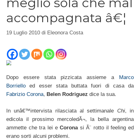
meglio sola che mal
accompagnata â€¦
19 Luglio 2010
di
Eleonora Costa
Dopo essere stata pizzicata assieme a
Marco
Borriello
ed esser stata buttata fuori di casa da
Fabrizio Corona
,
Belen Rodriguez
dice la sua.
In unâ€™intervista rilasciata al settimanale
Chi
, in
edicola il prossimo mercoledÃ¬, la bella argentina
ammette che tra lei e
Corona
si Ã¨ rotto il feeling ed
erano sorti alcuni problemi.