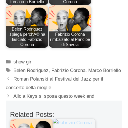
torna con Borriello
Corona
Belen Rodriguez
spiega perchÃ© ha
Fabrizio Corona
lasciato Fabrizio
rimbalzato al Principe
Corona
di Savoia
Categorie
show girl
Tag
Belen Rodriguez
,
Fabrizio Corona
,
Marco Borriello
Roman Polanski al Festival del Jazz per il
concerto della moglie
Alicia Keys si sposa questo week end
Related Posts: