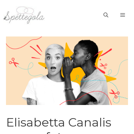
Vai
al
ME
contenuto
Elisabetta Canalis