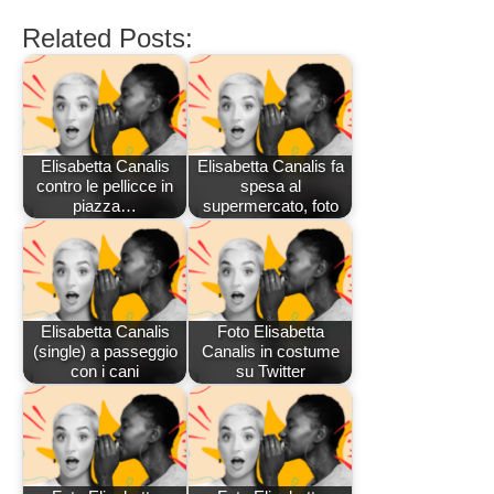
Related Posts:
Elisabetta Canalis
Elisabetta Canalis fa
contro le pellicce in
spesa al
piazza…
supermercato, foto
Elisabetta Canalis
Foto Elisabetta
(single) a passeggio
Canalis in costume
con i cani
su Twitter