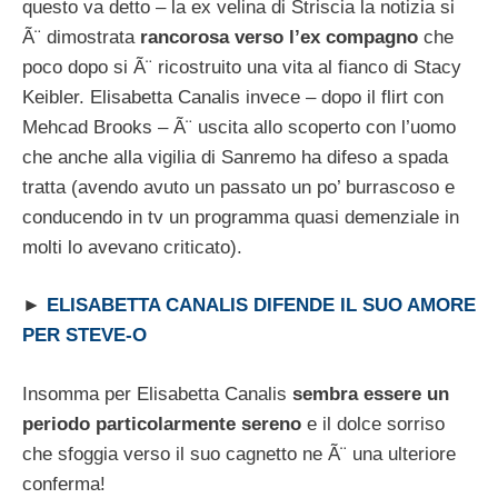
questo va detto – la ex velina di Striscia la notizia si
Ã¨ dimostrata
rancorosa verso l’ex compagno
che
poco dopo si Ã¨ ricostruito una vita al fianco di Stacy
Keibler. Elisabetta Canalis invece – dopo il flirt con
Mehcad Brooks – Ã¨ uscita allo scoperto con l’uomo
che anche alla vigilia di Sanremo ha difeso a spada
tratta (avendo avuto un passato un po’ burrascoso e
conducendo in tv un programma quasi demenziale in
molti lo avevano criticato).
►
ELISABETTA CANALIS DIFENDE IL SUO AMORE
PER STEVE-O
Insomma per Elisabetta Canalis
sembra essere un
periodo particolarmente sereno
e il dolce sorriso
che sfoggia verso il suo cagnetto ne Ã¨ una ulteriore
conferma!