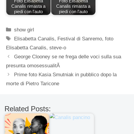
Foto Elisabetta
Foto Elisabetta
Canalis rimasta a
Canalis rimasta a
piedi con l'auto
piedi con l'auto
Categorie
show girl
Tag
Elisabetta Canalis
,
Festival di Sanremo
,
foto
Elisabetta Canalis
,
steve-o
George Clooney se ne frega delle voci sulla sua
presunta omosessualitÃ
Prime foto Kasia Smutniak in pubblico dopo la
morte di Pietro Taricone
Related Posts: