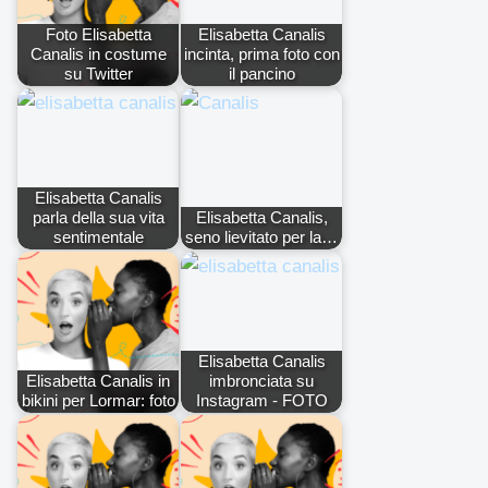
Foto Elisabetta
Elisabetta Canalis
Canalis in costume
incinta, prima foto con
su Twitter
il pancino
Elisabetta Canalis
parla della sua vita
Elisabetta Canalis,
sentimentale
seno lievitato per la…
Elisabetta Canalis
Elisabetta Canalis in
imbronciata su
bikini per Lormar: foto
Instagram - FOTO