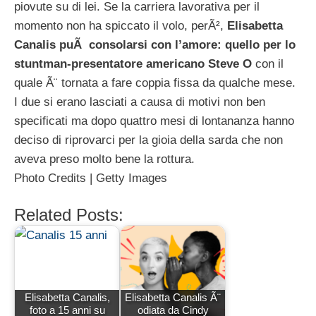
piovute su di lei. Se la carriera lavorativa per il
momento non ha spiccato il volo, perÃ²,
Elisabetta
Canalis puÃ consolarsi con l’amore: quello per lo
stuntman-presentatore americano Steve O
con il
quale Ã¨ tornata a fare coppia fissa da qualche mese.
I due si erano lasciati a causa di motivi non ben
specificati ma dopo quattro mesi di lontananza hanno
deciso di riprovarci per la gioia della sarda che non
aveva preso molto bene la rottura.
Photo Credits | Getty Images
Related Posts:
Elisabetta Canalis,
Elisabetta Canalis Ã¨
foto a 15 anni su
odiata da Cindy