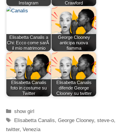
Instagram
Crawford
Elisabetta Canalis a
George Clooney
Chi: Ecco come sarÃ
anticipa nuova
il mio matrimonio
fiamma
Elisabetta Canalis
Elisabetta Canalis
foto in costume su
difende George
Twitter
Clooney su twitter
Categorie
show girl
Tag
Elisabetta Canalis
,
George Clooney
,
steve-o
,
twitter
,
Venezia