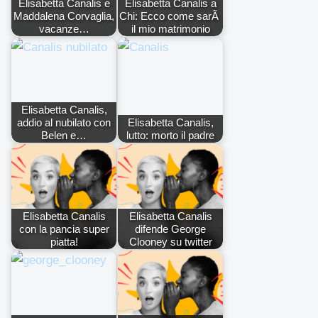
Elisabetta Canalis e
Elisabetta Canalis a
Maddalena Corvaglia,
Chi: Ecco come sarÃ
vacanze…
il mio matrimonio
Elisabetta Canalis,
addio al nubilato con
Elisabetta Canalis,
Belen e…
lutto: morto il padre
Elisabetta Canalis
Elisabetta Canalis
con la pancia super
difende George
piatta!
Clooney su twitter