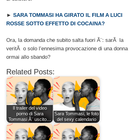
►
SARA TOMMASI HA GIRATO IL FILM A LUCI
ROSSE SOTTO EFFETTO DI COCAINA?
Ora, la domanda che subito salta fuori Ã¨: sarÃ la
veritÃ o solo l’ennesima provocazione di una donna
ormai allo sbando?
Related Posts:
Il trailer del video
porno di Sara
Sara Tommasi, le foto
Tommasi Ã¨ uscito…
del sexy calendario