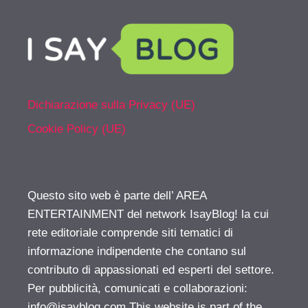
Dichiarazione sulla Privacy (UE)
Cookie Policy (UE)
Questo sito web è parte dell’ AREA
ENTERTAINMENT del network IsayBlog! la cui
rete editoriale comprende siti tematici di
informazione indipendente che contano sul
contributo di appassionati ed esperti del settore.
Per pubblicità, comunicati e collaborazioni:
info@isayblog.com
This website is part of the