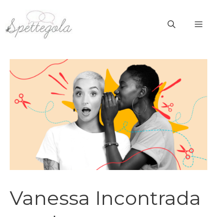
Vai
al
ME
contenuto
Vanessa Incontrada