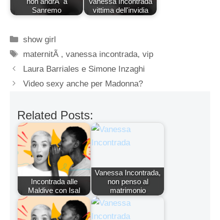
non andrÃ a
Vanessa Incontrada
Sanremo
vittima dell'invidia
Categorie
show girl
Tag
maternitÃ
,
vanessa incontrada
,
vip
Laura Barriales e Simone Inzaghi
Video sexy anche per Madonna?
Related Posts:
Vanessa Incontrada,
Incontrada alle
non penso al
Maldive con Isal
matrimonio