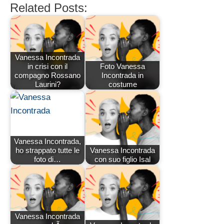
Related Posts:
Vanessa Incontrada
in crisi con il
Foto Vanessa
compagno Rossano
Incontrada in
Laurini?
costume
Vanessa Incontrada,
ho strappato tutte le
Vanessa Incontrada
foto di…
con suo figlio Isal
Vanessa Incontrada