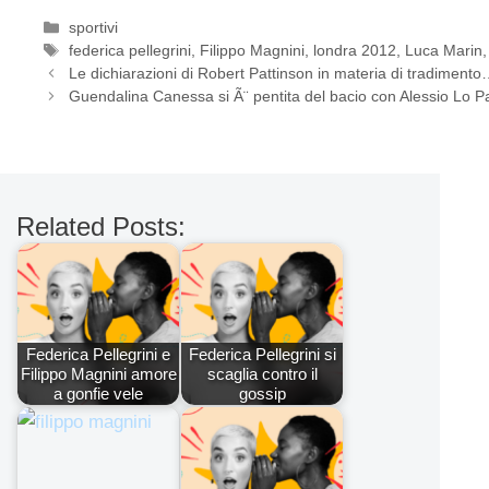
Categorie
sportivi
Tag
federica pellegrini
,
Filippo Magnini
,
londra 2012
,
Luca Marin
Le dichiarazioni di Robert Pattinson in materia di tradiment
Guendalina Canessa si Ã¨ pentita del bacio con Alessio Lo P
Related Posts:
Federica Pellegrini e
Federica Pellegrini si
Filippo Magnini amore
scaglia contro il
a gonfie vele
gossip