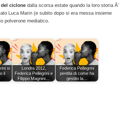
 del ciclone
dalla scorsa estate quando la loro storia Ã¨
danzato Luca Marin (e subito dopo si era messa insieme
io polverone mediatico.
ini si
Londra 2012,
Federica Pellegrini
 il
Federica Pellegrini e
pentita di come ha
Filippo Magnini…
gestito la…