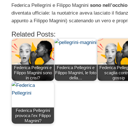
Federica Pellegrini e Filippo Magnini
sono nell’occhio
diventata ufficiale: la nuotatrice aveva lasciato il fi
appunto a Filippo Magnini) scatenando un vero e propr
Related Posts:
Federica Pellegrini e
Federica Pellegrini e
Federica Pellegr
Filippo Magnini sono
Filippo Magnini, le foto
scaglia contro
in crisi?
della…
gossip
Federica Pellegrini
provoca l'ex Filippo
Magnini?