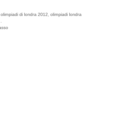
,
olimpiadi di londra 2012
,
olimpiadi londra
o…
asso