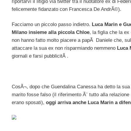
riportarvi il litigio via twitter tra il nuotatore ex di Fed
felicemente fidanzato con Francesca De AndrÃ©).
Facciamo un piccolo passo indietro.
Luca Marin e Gue
Milano insieme alla piccola Chloe
, la figlia che la e
non hanno fatto molto piacere a papÃ Daniele che, sul
attaccare la sua ex non risparmiando nemmeno
Luca 
giornali e farsi pubblicitÃ .
CosÃ¬, dopo che Guendalina Canessa ha detto la sua su
marito fosse falso (il riferimento Ã¨ tutto alla relaz
erano sposati),
oggi arriva anche Luca Marin a difend