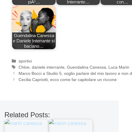
piÃ¹…
Interrante…
con…
Guendalina Canessa
e Daniele Interrante si
baciano…
Categorie
sportivi
Tag
Chloe
,
daniele interrante
,
Guendalina Canessa
,
Luca Marin
Marco Bocci a Studio 5, voglio parlare del mio lavoro e non
Cecilia Capriotti, ecco come far capitolare un riccone
Related Posts: