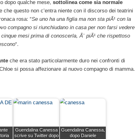
anto dopo qualche mese,
sottolinea come sia normale
 che questo non c’entra niente con il discorso dei teatrini
cronaca rosa: “
Se uno ha una figlia ma non sta piÃ¹ con la
uovo compagno si riunchiudano in casa per non farsi vedere
 cinque mesi prima di conoscerla, Ã¨ piÃ¹ che rispettoso
 escono
“.
ante
che era stato particolarmente duro nei confronti di
la Chloe si possa affezionare al nuovo compagno di mamma.
ante
Guendalina Canessa
Guendalina Canessa,
storia
scrive su Twitter dopo
dopo Daniele