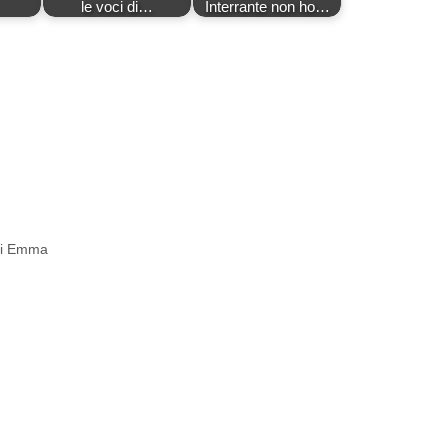
le voci di…
Interrante non ho…
 di Emma