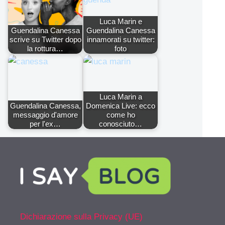
Luca Marin e
Guendalina Canessa
Guendalina Canessa
scrive su Twitter dopo
innamorati su twitter:
la rottura…
foto
Luca Marin a
Guendalina Canessa,
Domenica Live: ecco
messaggio d'amore
come ho
per l'ex…
conosciuto…
Dichiarazione sulla Privacy (UE)