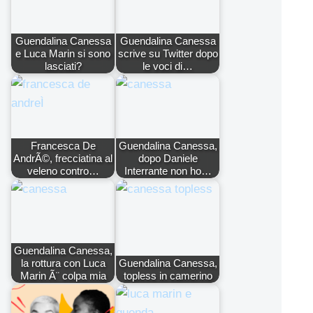
Guendalina Canessa
Guendalina Canessa
e Luca Marin si sono
scrive su Twitter dopo
lasciati?
le voci di…
Francesca De
Guendalina Canessa,
AndrÃ©, frecciatina al
dopo Daniele
veleno contro…
Interrante non ho…
Guendalina Canessa,
la rottura con Luca
Guendalina Canessa,
Marin Ã¨ colpa mia
topless in camerino