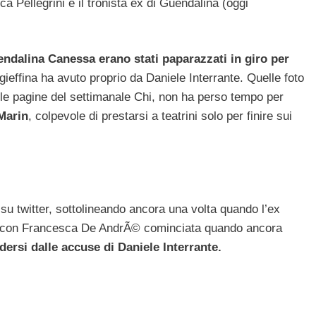
erica Pellegrini e il tronista ex di Guendalina (oggi
ndalina Canessa erano stati paparazzati in giro per
x gieffina ha avuto proprio da Daniele Interrante. Quelle foto
le pagine del settimanale Chi, non ha perso tempo per
Marin
, colpevole di prestarsi a teatrini solo per finire sui
 twitter, sottolineando ancora una volta quando l’ex
ione con Francesca De AndrÃ© cominciata quando ancora
ersi dalle accuse di Daniele Interrante.