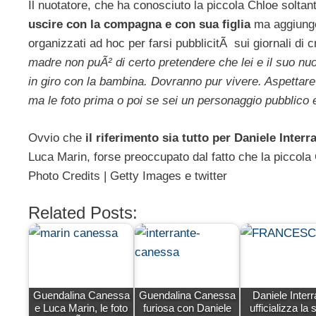
Il nuotatore, che ha conosciuto la piccola Chloe solt
uscire con la compagna e con sua figlia
ma aggiunge
organizzati ad hoc per farsi pubblicitÃ sui giornali di 
madre non puÃ² di certo pretendere che lei e il suo n
in giro con la bambina. Dovranno pur vivere. Aspettare
ma le foto prima o poi se sei un personaggio pubblico
Ovvio che
il riferimento sia tutto per Daniele Interr
Luca Marin, forse preoccupato dal fatto che la picco
Photo Credits | Getty Images e twitter
Related Posts:
Guendalina Canessa
Guendalina Canessa
Daniele Interr
e Luca Marin, le foto
furiosa con Daniele
ufficializza la 