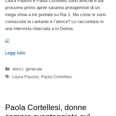
Laura Pausini e Paola Cortellesi sono amiche e dal
prossimo primo aprile saranno protagoniste di un
mega show a tre puntate su Rai 1. Ma come si sono
conosciute la cantante e l’attrice? Lo raccontano in
una intervista rilasciata a Io Donna.
Leggi tutto
Categorie
attrici
,
generale
Tag
Laura Pausini
,
Paola Cortellesi
Paola Cortellesi, donne