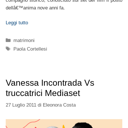
compagno storico, conosciuto sul set del film Il posto
dellâ€™anima nove anni fa.
Leggi tutto
Categorie
matrimoni
Tag
Paola Cortellesi
Vanessa Incontrada Vs
truccatrici Mediaset
27 Luglio 2011
di
Eleonora Costa