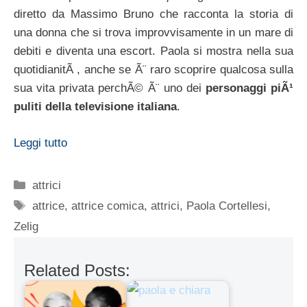
diretto da Massimo Bruno che racconta la storia di
una donna che si trova improvvisamente in un mare di
debiti e diventa una escort. Paola si mostra nella sua
quotidianitÃ , anche se Ã¨ raro scoprire qualcosa sulla
sua vita privata perchÃ© Ã¨ uno dei
personaggi piÃ¹
puliti della televisione italiana
.
Leggi tutto
Categorie
attrici
Tag
attrice
,
attrice comica
,
attrici
,
Paola Cortellesi
,
Zelig
Related Posts: