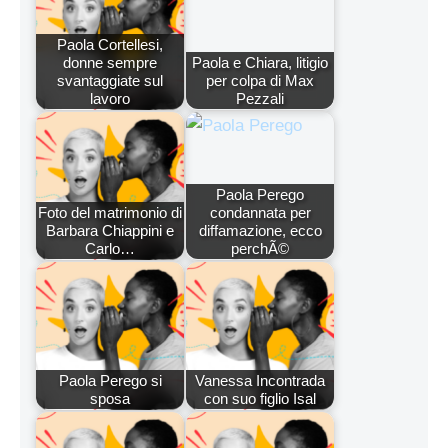
Paola Cortellesi,
donne sempre
Paola e Chiara, litigio
svantaggiate sul
per colpa di Max
lavoro
Pezzali
Paola Perego
Foto del matrimonio di
condannata per
Barbara Chiappini e
diffamazione, ecco
Carlo…
perchÃ©
Paola Perego si
Vanessa Incontrada
sposa
con suo figlio Isal