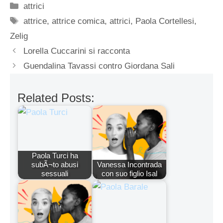
Categorie
attrici
Tag
attrice
,
attrice comica
,
attrici
,
Paola Cortellesi
,
Zelig
Lorella Cuccarini si racconta
Guendalina Tavassi contro Giordana Sali
Related Posts:
Paola Turci ha
subÃ¬to abusi
Vanessa Incontrada
sessuali
con suo figlio Isal