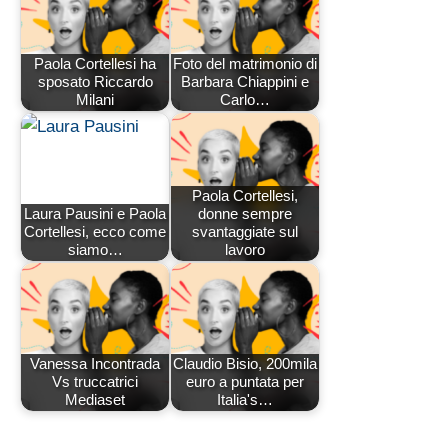
Paola Cortellesi ha
Foto del matrimonio di
sposato Riccardo
Barbara Chiappini e
Milani
Carlo…
Paola Cortellesi,
Laura Pausini e Paola
donne sempre
Cortellesi, ecco come
svantaggiate sul
siamo…
lavoro
Vanessa Incontrada
Claudio Bisio, 200mila
Vs truccatrici
euro a puntata per
Mediaset
Italia's…