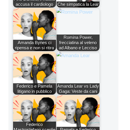
accusa il cardiologo
Che simpatica la Lear
Romina Power,
Amanda Bynes ci
frecciatina al veleno
ripensa e non si ritira
ad Albano e Lecciso
Federico e Pamela
Amanda Lear vs Lady
litigano in pubblico
Gaga: Veste da cani
Federico
Mastrostefano sceglie
Pamela e Federico