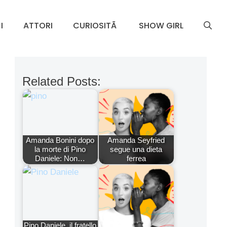
I
ATTORI
CURIOSITÃ
SHOW GIRL
Related Posts:
Amanda Bonini dopo
Amanda Seyfried
la morte di Pino
segue una dieta
Daniele: Non…
ferrea
Pino Daniele, il fratello