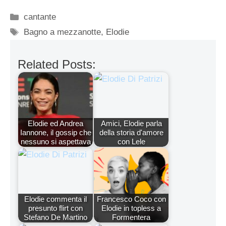
Categorie
cantante
Tag
Bagno a mezzanotte
,
Elodie
Related Posts:
Elodie ed Andrea
Amici, Elodie parla
Iannone, il gossip che
della storia d'amore
nessuno si aspettava
con Lele
Elodie commenta il
Francesco Coco con
presunto flirt con
Elodie in topless a
Stefano De Martino
Formentera