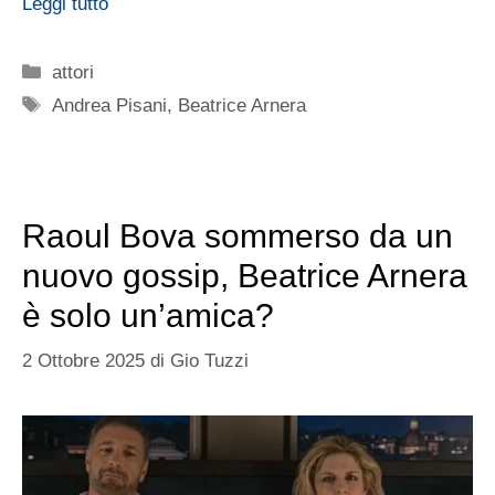
Leggi tutto
Categorie
attori
Tag
Andrea Pisani
,
Beatrice Arnera
Raoul Bova sommerso da un
nuovo gossip, Beatrice Arnera
è solo un’amica?
2 Ottobre 2025
di
Gio Tuzzi