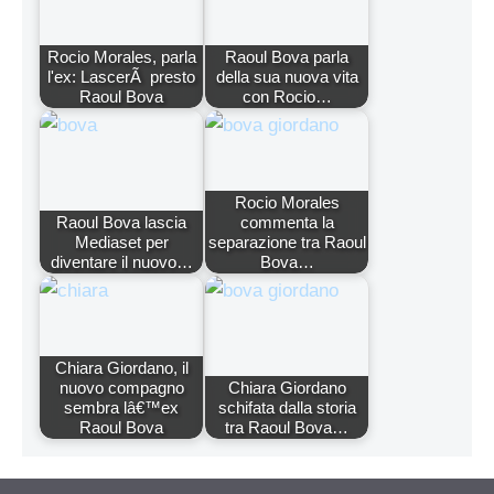
Rocio Morales, parla
Raoul Bova parla
l'ex: LascerÃ presto
della sua nuova vita
Raoul Bova
con Rocio…
Rocio Morales
Raoul Bova lascia
commenta la
Mediaset per
separazione tra Raoul
diventare il nuovo…
Bova…
Chiara Giordano, il
nuovo compagno
Chiara Giordano
sembra lâ€™ex
schifata dalla storia
Raoul Bova
tra Raoul Bova…