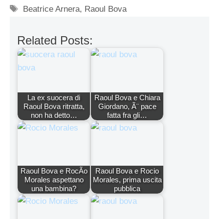
Tag
Beatrice Arnera
,
Raoul Bova
Related Posts:
La ex suocera di
Raoul Bova e Chiara
Raoul Bova ritratta,
Giordano, Ã¨ pace
non ha detto…
fatta fra gli…
Raoul Bova e RocÃ­o
Raoul Bova e Rocio
Morales aspettano
Morales, prima uscita
una bambina?
pubblica