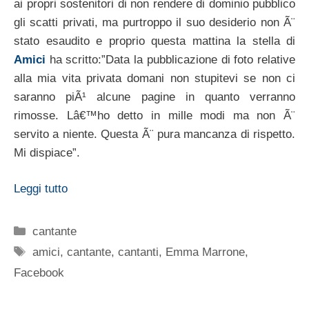
ai propri sostenitori di non rendere di dominio pubblico
gli scatti privati, ma purtroppo il suo desiderio non Ã¨
stato esaudito e proprio questa mattina la stella di
Amici
ha scritto:”Data la pubblicazione di foto relative
alla mia vita privata domani non stupitevi se non ci
saranno piÃ¹ alcune pagine in quanto verranno
rimosse. Lâ€™ho detto in mille modi ma non Ã¨
servito a niente. Questa Ã¨ pura mancanza di rispetto.
Mi dispiace”.
Leggi tutto
Categorie
cantante
Tag
amici
,
cantante
,
cantanti
,
Emma Marrone
,
Facebook