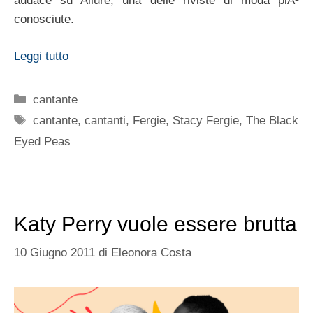
audace su Allure, una delle riviste di moda piÃ¹
conosciute.
Leggi tutto
Categorie
cantante
Tag
cantante
,
cantanti
,
Fergie
,
Stacy Fergie
,
The Black
Eyed Peas
Katy Perry vuole essere brutta
10 Giugno 2011
di
Eleonora Costa