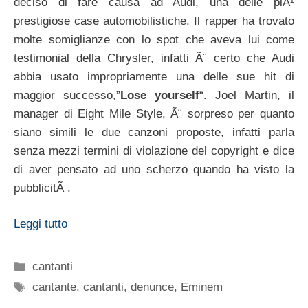
deciso di fare causa ad Audi, una delle piÃ¹
prestigiose case automobilistiche. Il rapper ha trovato
molte somiglianze con lo spot che aveva lui come
testimonial della Chrysler, infatti Ã¨ certo che Audi
abbia usato impropriamente una delle sue hit di
maggior successo,”
Lose yourself
“. Joel Martin, il
manager di Eight Mile Style, Ã¨ sorpreso per quanto
siano simili le due canzoni proposte, infatti parla
senza mezzi termini di violazione del copyright e dice
di aver pensato ad uno scherzo quando ha visto la
pubblicitÃ .
Leggi tutto
Categorie
cantanti
Tag
cantante
,
cantanti
,
denunce
,
Eminem