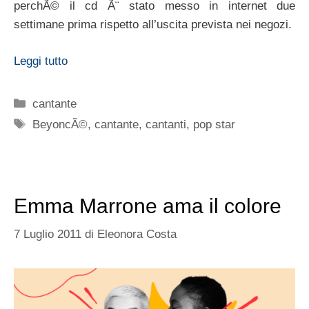
perchÃ© il cd Ã¨ stato messo in internet due
settimane prima rispetto all’uscita prevista nei negozi.
Leggi tutto
Categorie
cantante
Tag
BeyoncÃ©
,
cantante
,
cantanti
,
pop star
Emma Marrone ama il colore
7 Luglio 2011
di
Eleonora Costa