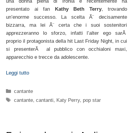
una donna piena di ironia e recentemente ha
presentato ai fan
Kathy Beth Terry
, trovando
un’enorme successo. La scelta Ã¨ decisamente
bizzarra, ma lei Ã¨ certa che i suoi sostenitori
apprezzeranno lo sforzo, infatti l’alter ego sarÃ
proprio il protagonista della hit Last Friday Night, in cui
si presenterÃ al pubblico con occhialoni maxi,
apparecchio e trecce da adolescente.
Leggi tutto
Categorie
cantante
Tag
cantante
,
cantanti
,
Katy Perry
,
pop star