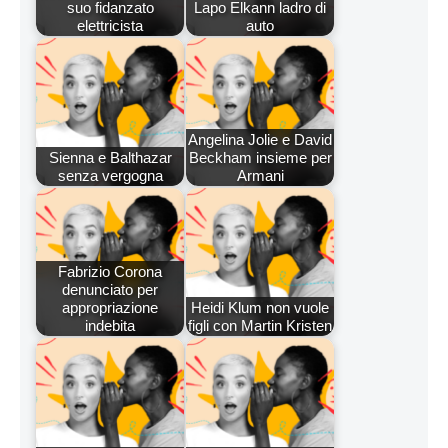
suo fidanzato
Lapo Elkann ladro di
elettricista
auto
Angelina Jolie e David
Sienna e Balthazar
Beckham insieme per
senza vergogna
Armani
Fabrizio Corona
denunciato per
appropriazione
Heidi Klum non vuole
indebita
figli con Martin Kristen