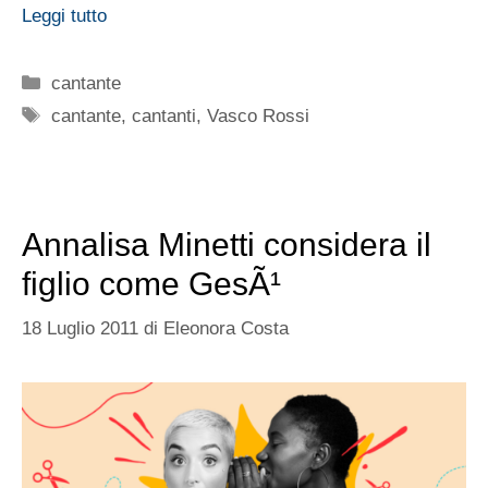
Leggi tutto
Categorie
cantante
Tag
cantante
,
cantanti
,
Vasco Rossi
Annalisa Minetti considera il
figlio come GesÃ¹
18 Luglio 2011
di
Eleonora Costa