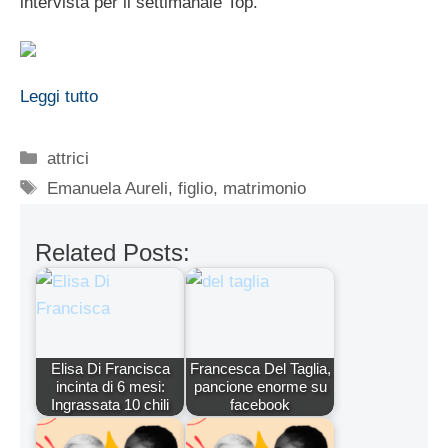
intervista per il settimanale Top.
Leggi tutto
Categorie
attrici
Tag
Emanuela Aureli
,
figlio
,
matrimonio
Related Posts:
Elisa Di Francisca
Francesca Del Taglia,
incinta di 6 mesi:
pancione enorme su
Ingrassata 10 chili
facebook