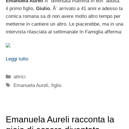
Emanuela Aureli
Ã¨ diventata mamma in etÃ adulta:
il primo figlio,
Giulio
, Ã¨ arrivato a 41 anni e adesso la
comica romana sa di non avere molto altro tempo per
metterne in cantiere un altro. Le piacerebbe, ma in una
intervista rilasciata al settimanale In Famiglia afferma:
Leggi tutto
Categorie
attrici
Tag
Emanuela Aureli
,
figlio
Emanuela Aureli racconta la