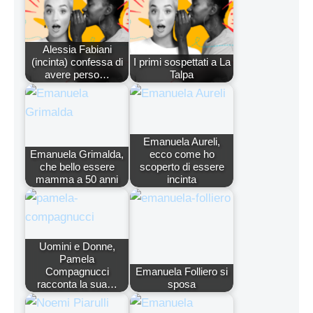
Alessia Fabiani
(incinta) confessa di
I primi sospettati a La
avere perso…
Talpa
Emanuela Aureli,
Emanuela Grimalda,
ecco come ho
che bello essere
scoperto di essere
mamma a 50 anni
incinta
Uomini e Donne,
Pamela
Compagnucci
Emanuela Folliero si
racconta la sua…
sposa