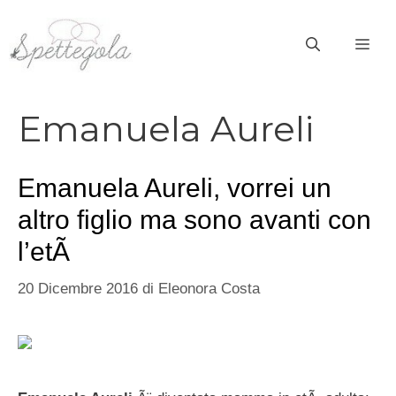
Vai
al
ME
contenuto
Emanuela Aureli
Emanuela Aureli, vorrei un
altro figlio ma sono avanti con
l’etÃ
20 Dicembre 2016
di
Eleonora Costa