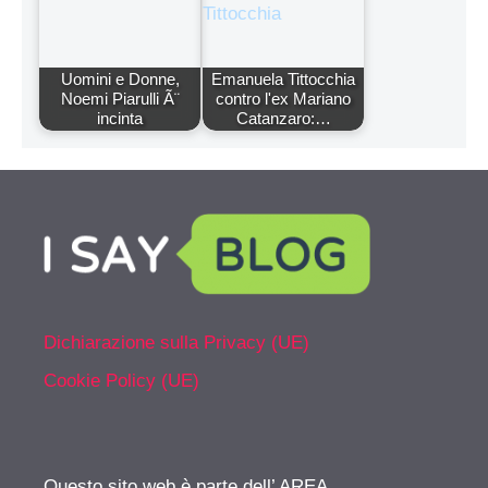
Uomini e Donne,
Emanuela Tittocchia
Noemi Piarulli Ã¨
contro l'ex Mariano
incinta
Catanzaro:…
Dichiarazione sulla Privacy (UE)
Cookie Policy (UE)
Questo sito web è parte dell’ AREA