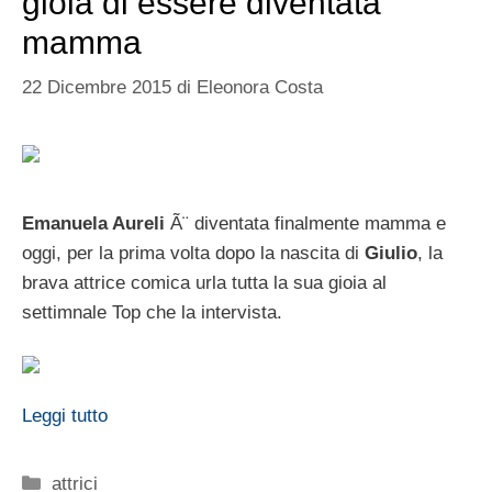
gioia di essere diventata
mamma
22 Dicembre 2015
di
Eleonora Costa
Emanuela Aureli
Ã¨ diventata finalmente mamma e
oggi, per la prima volta dopo la nascita di
Giulio
, la
brava attrice comica urla tutta la sua gioia al
settimnale Top che la intervista.
Leggi tutto
Categorie
attrici