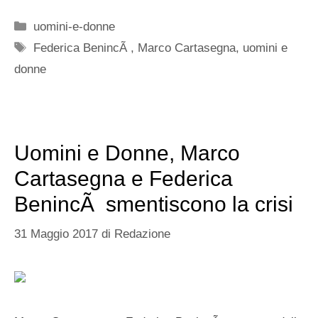
Categorie
uomini-e-donne
Tag
Federica BenincÃ
,
Marco Cartasegna
,
uomini e
donne
Uomini e Donne, Marco
Cartasegna e Federica
BenincÃ smentiscono la crisi
31 Maggio 2017
di
Redazione