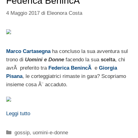
Federica BenincÃ
4 Maggio 2017
di
Eleonora Costa
Marco Cartasegna
ha concluso la sua avventura sul
trono di
Uomini e Donne
facendo la sua
scelta
, chi
avrÃ preferito tra
Federica BenincÃ
e
Giorgia
Pisana
, le corteggiatrici rimaste in gara? Scopriamo
insieme cosa Ã¨ accaduto.
Leggi tutto
Categorie
gossip
,
uomini-e-donne