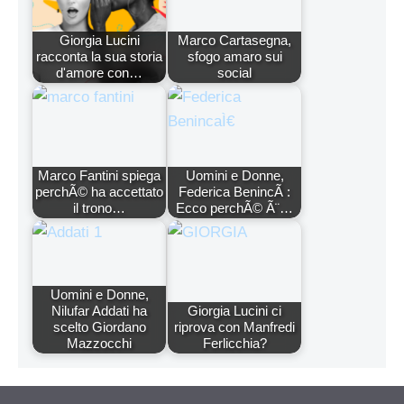
Giorgia Lucini
Marco Cartasegna,
racconta la sua storia
sfogo amaro sui
d'amore con…
social
Marco Fantini spiega
Uomini e Donne,
perchÃ© ha accettato
Federica BenincÃ :
il trono…
Ecco perchÃ© Ã¨…
Uomini e Donne,
Nilufar Addati ha
Giorgia Lucini ci
scelto Giordano
riprova con Manfredi
Mazzocchi
Ferlicchia?