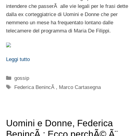
intendere che passerÃ alle vie legali per le frasi dette
dalla ex corteggiatrice di Uomini e Donne che per
nemmeno un mese ha frequentato lontano dalle
telecamere del programma di Maria De Filippi.
Leggi tutto
Categorie
gossip
Tag
Federica BenincÃ
,
Marco Cartasegna
Uomini e Donne, Federica
BenincÃ : Ecco perchÃ© Ã¨