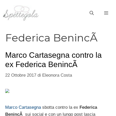
Vai
al
ME
contenuto
Federica BenincÃ
Marco Cartasegna contro la
ex Federica BenincÃ
22 Ottobre 2017
di
Eleonora Costa
Marco Cartasegna
sbotta contro la ex
Federica
BenincÃ
sui social e con un lungo post lascia