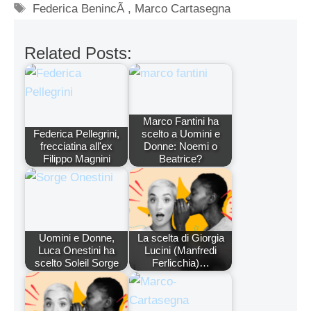
Tag
Federica BenincÃ
,
Marco Cartasegna
Related Posts:
Marco Fantini ha
Federica Pellegrini,
scelto a Uomini e
frecciatina all'ex
Donne: Noemi o
Filippo Magnini
Beatrice?
Uomini e Donne,
La scelta di Giorgia
Luca Onestini ha
Lucini (Manfredi
scelto Soleil Sorge
Ferlicchia)…