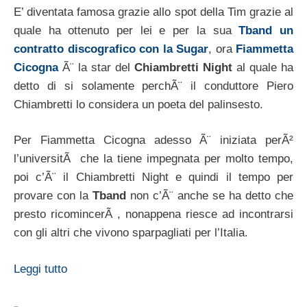
E’ diventata famosa grazie allo spot della Tim grazie al
quale ha ottenuto per lei e per la sua
Tband un
contratto discografico con la Sugar
, ora
Fiammetta
Cicogna
Ã¨ la star del
Chiambretti Night
al quale ha
detto di si solamente perchÃ¨ il conduttore Piero
Chiambretti lo considera un poeta del palinsesto.
Per Fiammetta Cicogna adesso Ã¨ iniziata perÃ²
l’universitÃ che la tiene impegnata per molto tempo,
poi c’Ã¨ il Chiambretti Night e quindi il tempo per
provare con la
Tband
non c’Ã¨ anche se ha detto che
presto ricomincerÃ , nonappena riesce ad incontrarsi
con gli altri che vivono sparpagliati per l’Italia.
Leggi tutto