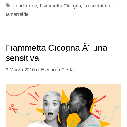
Tag
conduttrice
,
Fiammetta Cicogna
,
presentatrice
,
tamarreide
Fiammetta Cicogna Ã¨ una
sensitiva
3 Marzo 2010
di
Eleonora Costa