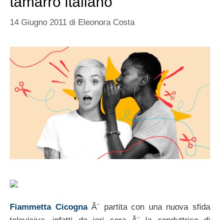
tamarro italiano
14 Giugno 2011
di
Eleonora Costa
Fiammetta Cicogna
Ã¨ partita con una nuova sfida