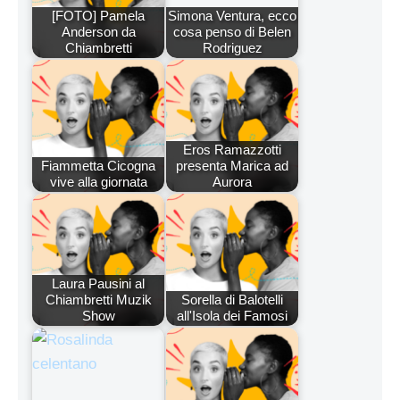
[FOTO] Pamela
Simona Ventura, ecco
Anderson da
cosa penso di Belen
Chiambretti
Rodriguez
Eros Ramazzotti
Fiammetta Cicogna
presenta Marica ad
vive alla giornata
Aurora
Laura Pausini al
Chiambretti Muzik
Sorella di Balotelli
Show
all'Isola dei Famosi