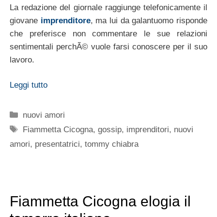
La redazione del giornale raggiunge telefonicamente il
giovane
imprenditore
, ma lui da galantuomo risponde
che preferisce non commentare le sue relazioni
sentimentali perchÃ© vuole farsi conoscere per il suo
lavoro.
Leggi tutto
Categorie
nuovi amori
Tag
Fiammetta Cicogna
,
gossip
,
imprenditori
,
nuovi
amori
,
presentatrici
,
tommy chiabra
Fiammetta Cicogna elogia il