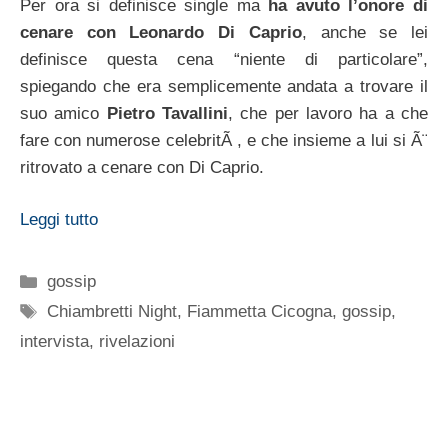
Per ora si definisce single ma
ha avuto l’onore di
cenare con
Leonardo Di Caprio
, anche se lei
definisce questa cena “niente di particolare”,
spiegando che era semplicemente andata a trovare il
suo amico
Pietro Tavallini
, che per lavoro ha a che
fare con numerose celebritÃ , e che insieme a lui si Ã¨
ritrovato a cenare con Di Caprio.
Leggi tutto
Categorie
gossip
Tag
Chiambretti Night
,
Fiammetta Cicogna
,
gossip
,
intervista
,
rivelazioni