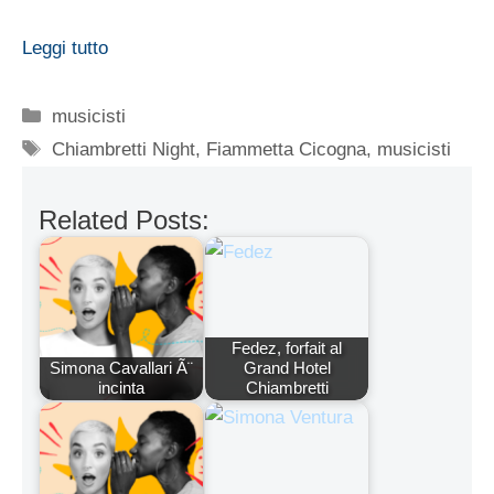
Leggi tutto
Categorie
musicisti
Tag
Chiambretti Night
,
Fiammetta Cicogna
,
musicisti
Related Posts:
Fedez, forfait al
Simona Cavallari Ã¨
Grand Hotel
incinta
Chiambretti