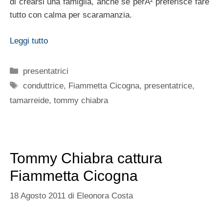
di crearsi una famiglia, anche se perÃ² preferisce fare
tutto con calma per scaramanzia.
Leggi tutto
Categorie
presentatrici
Tag
conduttrice
,
Fiammetta Cicogna
,
presentatrice
,
tamarreide
,
tommy chiabra
Tommy Chiabra cattura
Fiammetta Cicogna
18 Agosto 2011
di
Eleonora Costa