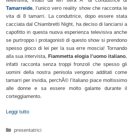
televisiva, infatti da ieri sera Ã¨ la conduttrice di
Tamarreide
, l’unico vero reality show che racconta le
vita di 8 tamarri. La conduttrice, dopo essere stata
cacciata dal Chiambretti Night, ha deciso di lanciarsi a
capofitto in questa nuova esperienza televisiva anche
se purtroppo i protagonisti di questo show si prendono
spesso gioco di lei per la sua erre moscia! Tornando
alla sua intervista,
Fiammetta elogia l’uomo italiano
,
infatti racconta senza troppi fronzoli che spesso gli
uomini della nostra penisola vengono additati come
tamarri per invidia, perchÃ© l’italiano piace moltissimo
alle donne e sa essere molto galante durante il
corteggiamento.
Leggi tutto
Categorie
presentatrici