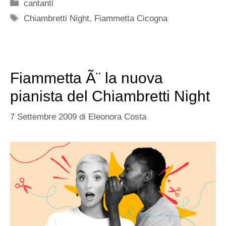
Categorie
cantanti
Tag
Chiambretti Night
,
Fiammetta Cicogna
Fiammetta Ã¨ la nuova
pianista del Chiambretti Night
7 Settembre 2009
di
Eleonora Costa