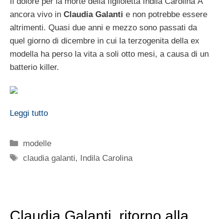
Il dolore per la morte della figlioletta Indila Carolina Ã¨
ancora vivo in
Claudia Galanti
e non potrebbe essere
altrimenti. Quasi due anni e mezzo sono passati da
quel giorno di dicembre in cui la terzogenita della ex
modella ha perso la vita a soli otto mesi, a causa di un
batterio killer.
Leggi tutto
Categorie
modelle
Tag
claudia galanti
,
Indila Carolina
Claudia Galanti, ritorno alla