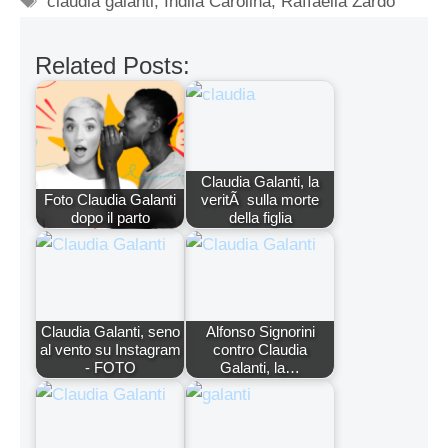
claudia galanti
,
Indila Carolina
,
Raffaella Zardo
Related Posts:
Claudia Galanti, la
Foto Claudia Galanti
veritÃ sulla morte
dopo il parto
della figlia
Claudia Galanti, seno
Alfonso Signorini
al vento su Instagram
contro Claudia
- FOTO
Galanti, la…