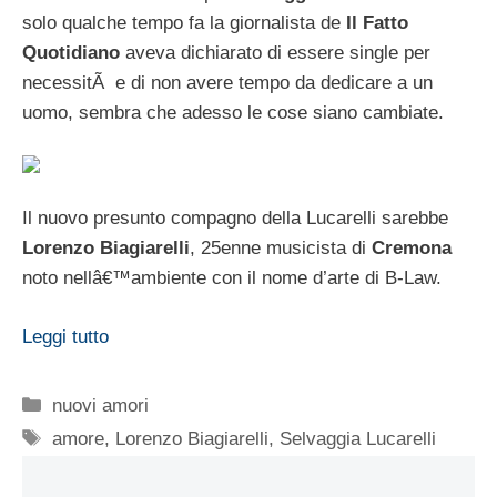
solo qualche tempo fa la giornalista de
Il Fatto
Quotidiano
aveva dichiarato di essere single per
necessitÃ e di non avere tempo da dedicare a un
uomo, sembra che adesso le cose siano cambiate.
Il nuovo presunto compagno della Lucarelli sarebbe
Lorenzo Biagiarelli
, 25enne musicista di
Cremona
noto nellâ€™ambiente con il nome d’arte di B-Law.
Leggi tutto
Categorie
nuovi amori
Tag
amore
,
Lorenzo Biagiarelli
,
Selvaggia Lucarelli