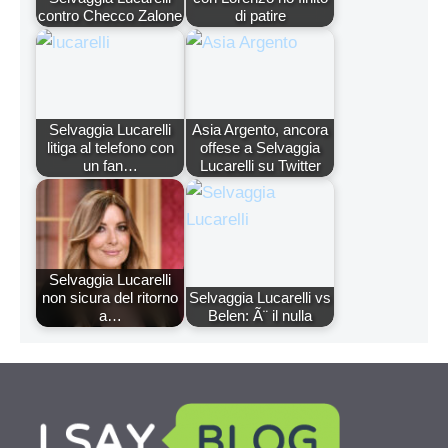
contro Checco Zalone
di patire
Selvaggia Lucarelli
Asia Argento, ancora
litiga al telefono con
offese a Selvaggia
un fan…
Lucarelli su Twitter
Selvaggia Lucarelli
non sicura del ritorno
Selvaggia Lucarelli vs
a…
Belen: Ã¨ il nulla