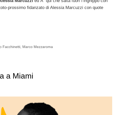
Alessia Marcuzzi
ed Ã¨ qui che salta fuori l’inghippo con
 toto-prossimo fidanzato di Alessia Marcuzzi con quote
 Facchinetti
,
Marco Mezzaroma
ia a Miami