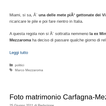
Miami, si sa, Ã¨
una delle mete piÃ¹ gettonate dei V
ricaricare le pile e poi fare rientro in Italia.
A questa regola non si Ã¨ sottratta nemmeno
la ex Mi
Mezzaroma
ha deciso di passare qualche giorno di rela
Leggi tutto
Categorie
politici
Tag
Marco Mezzaroma
Foto matrimonio Carfagna-M
25 Giugno 2011
di
Redazione