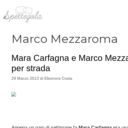
Vai
al
contenuto
Marco Mezzaroma
Mara Carfagna e Marco Mezzaro
per strada
29 Marzo 2013
di
Eleonora Costa
Appena un paio di settimane fa
Mara Carfagna
era usc