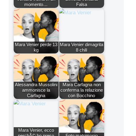
momento…
Falsa
Mara Venier perde 13
Mara Venier dimagrita
kg
8 chili
Alessandra Mussolini
Mara Carfagna non
ammonisce la
conferma la relazione
Carfagna
con Bocchino
Mara Venier, ecco
perchÃ© ho preso
Foto matrimonio