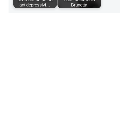
antidepressivi…
Brunetta