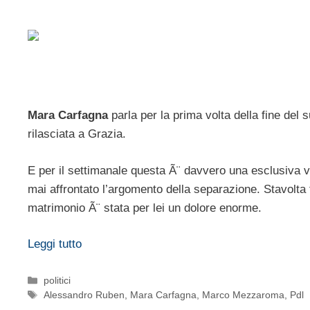
Mara Carfagna
parla per la prima volta della fine del
rilasciata a Grazia.
E per il settimanale questa Ã¨ davvero una esclusiva v
mai affrontato l’argomento della separazione. Stavolta 
matrimonio Ã¨ stata per lei un dolore enorme.
Leggi tutto
Categorie
politici
Tag
Alessandro Ruben
,
Mara Carfagna
,
Marco Mezzaroma
,
Pdl