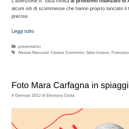
L’attenzione Ã¨ tutta rivolta
al prossimo fidanzato di 
alcuni siti di scommesse che hanno proprio lanciato il
precise.
Leggi tutto
Categorie
presentatrici
Tag
Alessia Marcuzzi
,
Cesare Cremonini
,
fabio troiano
,
Francesco
Foto Mara Carfagna in spiagg
9 Gennaio 2012
di
Eleonora Costa