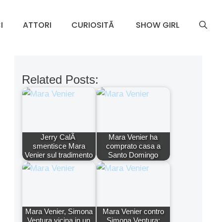
I
ATTORI
CURIOSITÃ
SHOW GIRL
Related Posts:
Jerry CalÃ
Mara Venier ha
smentisce Mara
comprato casa a
Venier sul tradimento
Santo Domingo
Mara Venier, Simona
Mara Venier contro
Ventura vicina in un
Simona Ventura: