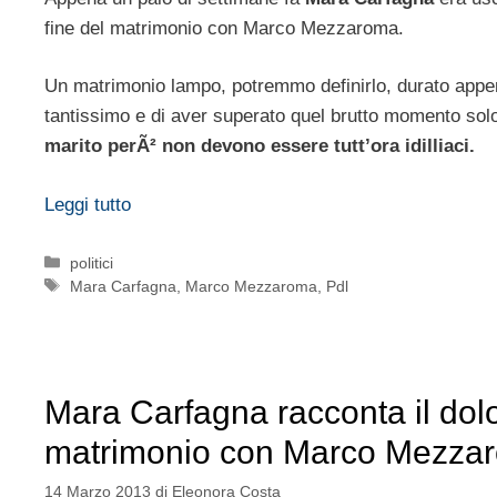
fine del matrimonio con Marco Mezzaroma.
Un matrimonio lampo, potremmo definirlo, durato appe
tantissimo e di aver superato quel brutto momento solo
marito perÃ² non devono essere tutt’ora idilliaci.
Leggi tutto
Categorie
politici
Tag
Mara Carfagna
,
Marco Mezzaroma
,
Pdl
Mara Carfagna racconta il dolo
matrimonio con Marco Mezza
14 Marzo 2013
di
Eleonora Costa