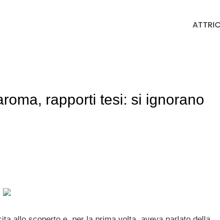
ATTRIC
ma, rapporti tesi: si ignorano
ita allo scoperto e, per la prima volta, aveva parlato della