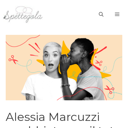
Vai
al
ME
contenuto
Alessia Marcuzzi