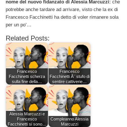
nome del nuovo fidanzato di Alessia Marcuzzi:
che
potrebbe anche tardare ad arrivare, visto che la ex di
Francesco Facchinetti ha detto di voler rimanere sola
per un po’…
Related Posts:
Francesco
Francesco
Facchinetti scherza
Facchinetti Ã¨ stufo di
sulla fine della…
sentire cattiverie…
Alessia Marcuzzi e
Francesco
Compleanno Alessia
Facchinetti si sono…
Marcuzzi