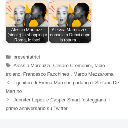
Alessia Marcuzzi
Alessia Marcuzzi si
(single) fa shopping a
consola a Dubai dopo
Roma, le foto!
la rottura…
Categorie
presentatrici
Tag
Alessia Marcuzzi
,
Cesare Cremonini
,
fabio
troiano
,
Francesco Facchinetti
,
Marco Mezzaroma
I genitori di Emma Marrone parlano di Stefano De
Martino
Jennifer Lopez e Casper Smart festeggiano il
primo anniversario su Twitter