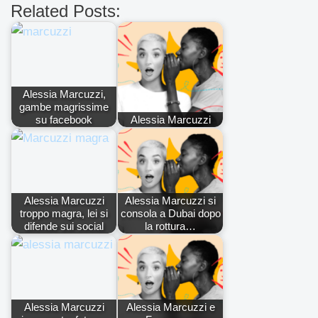
Related Posts:
Alessia Marcuzzi,
gambe magrissime
su facebook
Alessia Marcuzzi
Alessia Marcuzzi
Alessia Marcuzzi si
troppo magra, lei si
consola a Dubai dopo
difende sui social
la rottura…
Alessia Marcuzzi
Alessia Marcuzzi e