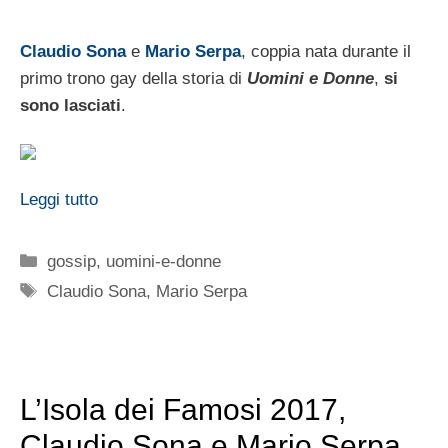
Claudio Sona
e
Mario Serpa
, coppia nata durante il
primo trono gay della storia di
Uomini e Donne
,
si
sono lasciati
.
Leggi tutto
Categorie
gossip
,
uomini-e-donne
Tag
Claudio Sona
,
Mario Serpa
L’Isola dei Famosi 2017,
Claudio Sona e Mario Serpa