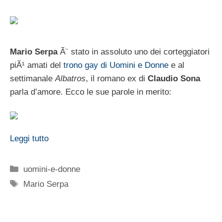
Mario Serpa
Ã¨ stato in assoluto uno dei corteggiatori
piÃ¹ amati del
trono gay di Uomini e Donne
e al
settimanale
Albatros
, il romano ex di
Claudio Sona
parla d’amore. Ecco le sue parole in merito:
Leggi tutto
Categorie
uomini-e-donne
Tag
Mario Serpa