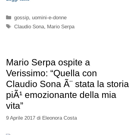
Categorie
gossip
,
uomini-e-donne
Tag
Claudio Sona
,
Mario Serpa
Mario Serpa ospite a
Verissimo: “Quella con
Claudio Sona Ã¨ stata la storia
piÃ¹ emozionante della mia
vita”
9 Aprile 2017
di
Eleonora Costa