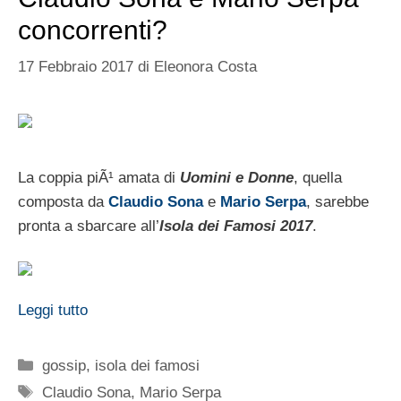
concorrenti?
17 Febbraio 2017
di
Eleonora Costa
La coppia piÃ¹ amata di
Uomini e Donne
, quella
composta da
Claudio Sona
e
Mario Serpa
, sarebbe
pronta a sbarcare all’
Isola dei Famosi 2017
.
Leggi tutto
Categorie
gossip
,
isola dei famosi
Tag
Claudio Sona
,
Mario Serpa