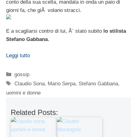
conto della sua scelta, mandata in onda un paio di
giorni fa, che giÃ volano stracci.
E a scagliarsi contro di lui, Ã¨ stato subito
lo stilista
Stefano Gabbana.
Leggi tutto
Categorie
gossip
Tag
Claudio Sona
,
Mario Serpa
,
Stefano Gabbana
,
uomini e donne
Related Posts: