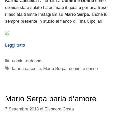
Karina Cascella
Ã¨ tornata a
Uomini e Donne
come
opinionista e subito ha animato il gossip per una frase
rilasciata tramite Instagram su
Mario Serpa
, anche lui
sempre presente in studio al fianco di Tina Cipollari.
Leggi tutto
Categorie
uomini-e-donne
Tag
karina cascella
,
Mario Serpa
,
uomini e donne
Mario Serpa parla d’amore
7 Settembre 2018
di
Eleonora Costa