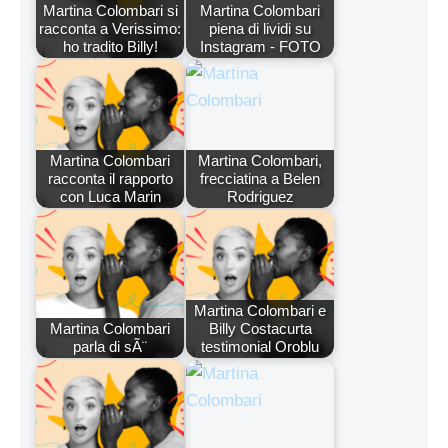
Martina Colombari si
Martina Colombari
racconta a Verissimo:
piena di lividi su
ho tradito Billy!
Instagram - FOTO
Martina Colombari
Martina Colombari,
racconta il rapporto
frecciatina a Belen
con Luca Marin
Rodriguez
Martina Colombari e
Martina Colombari
Billy Costacurta
parla di sÃ¨
testimonial Oroblu