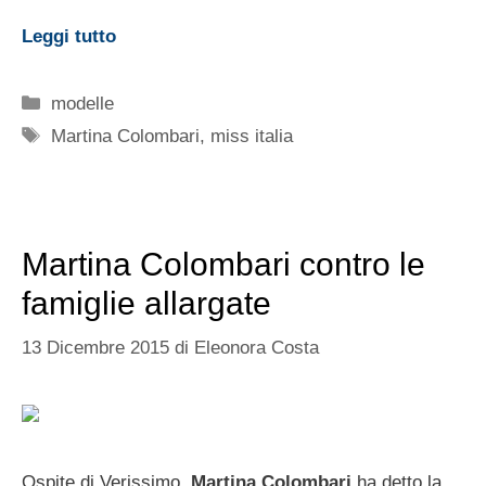
Leggi tutto
Categorie
modelle
Tag
Martina Colombari
,
miss italia
Martina Colombari contro le
famiglie allargate
13 Dicembre 2015
di
Eleonora Costa
Ospite di Verissimo,
Martina Colombari
ha detto la