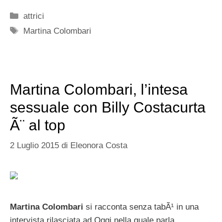
Categorie
attrici
Tag
Martina Colombari
Martina Colombari, l’intesa
sessuale con Billy Costacurta
Ã¨ al top
2 Luglio 2015
di
Eleonora Costa
Martina Colombari
si racconta senza tabÃ¹ in una
intervista rilasciata ad Oggi nella quale parla