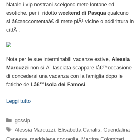
Natale i vip nostrani scelgono mete lontane ed
esotiche, per il ridotto
weekend di Pasqua
qualcuno
si â€œaccontentaâ€ di mete piÃ¹ vicine o addirittura in
cittÃ .
Nota per le sue interminabili vacanze estive,
Alessia
Marcuzzi
non si Ã¨ lasciata scappare lâ€™occasione
di concedersi una vacanza con la famiglia dopo le
fatiche de
Lâ€™Isola dei Famosi
.
Leggi tutto
Categorie
gossip
Tag
Alessia Marcuzzi
,
Elisabetta Canalis
,
Guendalina
Canessa
,
maddalena corvaglia
,
Martina Colombari
,