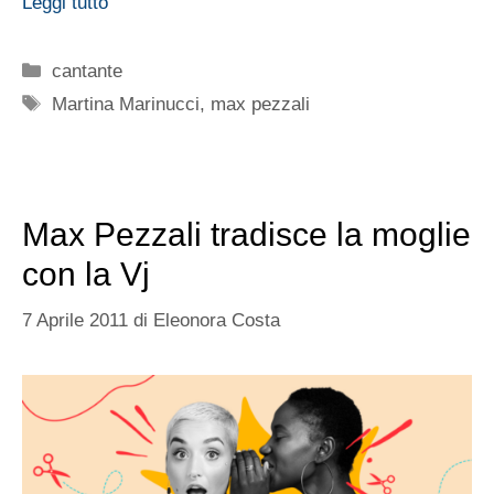
Leggi tutto
Categorie
cantante
Tag
Martina Marinucci
,
max pezzali
Max Pezzali tradisce la moglie
con la Vj
7 Aprile 2011
di
Eleonora Costa