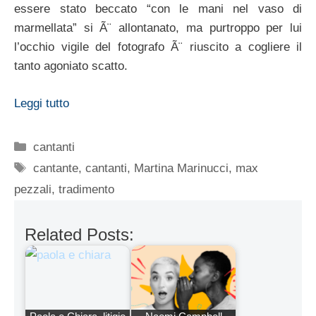
essere stato beccato “con le mani nel vaso di
marmellata” si Ã¨ allontanato, ma purtroppo per lui
l’occhio vigile del fotografo Ã¨ riuscito a cogliere il
tanto agoniato scatto.
Leggi tutto
Categorie
cantanti
Tag
cantante
,
cantanti
,
Martina Marinucci
,
max
pezzali
,
tradimento
Related Posts: