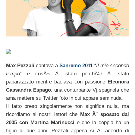
Max Pezzali
cantava a
Sanremo 2011
“
Il mio secondo
tempo
” e cosÃ¬ Ã¨ stato perchÃ© Ã¨ stato
paparazzato mentre baciava con passione
Eleonora
Cassandra Espago
, una conturbante Vj spagnola che
ama mettere su Twitter foto in cui appare seminuda.
Il fatto preso singolarmente non significa nulla, ma
ricordiamo ai nostri lettori che
Max Ã¨ sposato dal
2005 con Martina Marinucci
e che la coppia ha un
figlio di due anni. Pezzali appena si Ã¨ accorto di