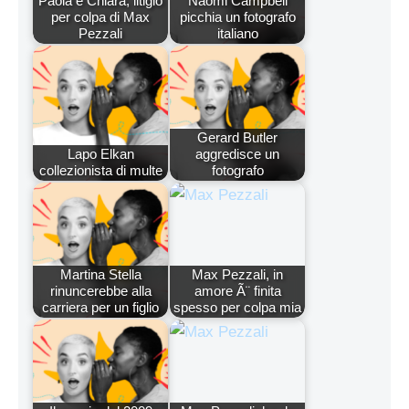
Paola e Chiara, litigio
Naomi Campbell
per colpa di Max
picchia un fotografo
Pezzali
italiano
Gerard Butler
Lapo Elkan
aggredisce un
collezionista di multe
fotografo
Martina Stella
Max Pezzali, in
rinuncerebbe alla
amore Ã¨ finita
carriera per un figlio
spesso per colpa mia