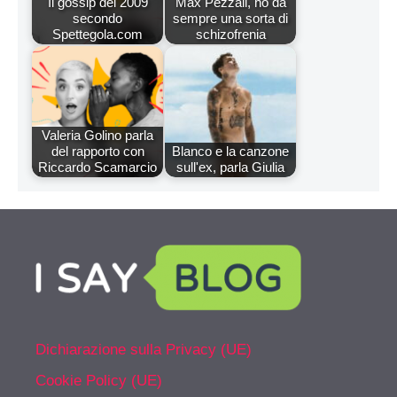
Il gossip del 2009
Max Pezzali, ho da
secondo
sempre una sorta di
Spettegola.com
schizofrenia
Valeria Golino parla
del rapporto con
Blanco e la canzone
Riccardo Scamarcio
sull'ex, parla Giulia
Dichiarazione sulla Privacy (UE)
Cookie Policy (UE)