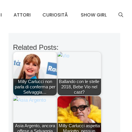
I
ATTORI
CURIOSITÃ
SHOW GIRL
Related Posts:
Milly Carlucci non
Ballando con le stelle
parla di conferma per
2018, Bebe Vio nel
Selvaggia…
cast?
Asia Argento, ancora
Milly Carlucci aspetta
offese a Selvaggia
Mariotto, nessun