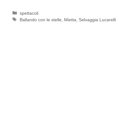
Categorie
spettacoli
Tag
Ballando con le stelle
,
Mietta
,
Selvaggia Lucarelli