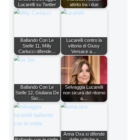
Lucarelli su Twitter
attrito tra i due
Ballando Con Le
Lucarelli contro la
Stelle 11, Milly
vittoria di Giusy
Carlucci difende…
Versace a…
Ballando Con Le
Selvaggia Lucarelli
Stelle 12, Giuliana De
non sicura del ritorno
Sio:…
a…
Anna Oxa si difende
Ballando con le stelle,
dalle critiche a