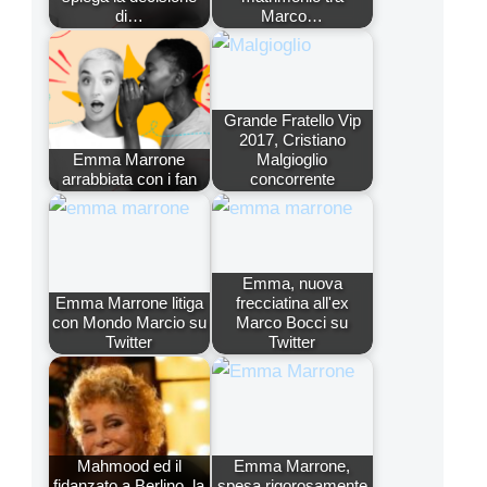
di…
Marco…
Grande Fratello Vip
2017, Cristiano
Emma Marrone
Malgioglio
arrabbiata con i fan
concorrente
Emma, nuova
Emma Marrone litiga
frecciatina all'ex
con Mondo Marcio su
Marco Bocci su
Twitter
Twitter
Mahmood ed il
Emma Marrone,
fidanzato a Berlino, la
spesa rigorosamente