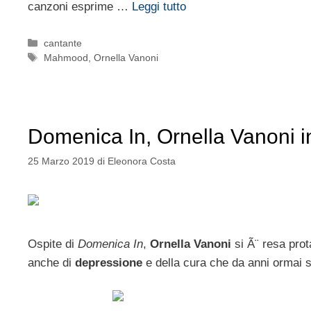
canzoni esprime …
Leggi tutto
Categorie
cantante
Tag
Mahmood
,
Ornella Vanoni
Domenica In, Ornella Vanoni i
25 Marzo 2019
di
Eleonora Costa
Ospite di
Domenica In
,
Ornella Vanoni
si Ã¨ resa prot
anche di
depressione
e della cura che da anni ormai 