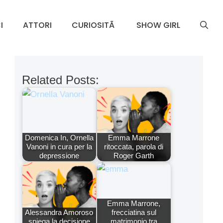
I
ATTORI
CURIOSITÃ
SHOW GIRL
Related Posts:
Domenica In, Ornella
Emma Marrone
Vanoni in cura per la
ritoccata, parola di
depressione
Roger Garth
Emma Marrone,
Alessandra Amoroso
frecciatina sul
spiega la decisione
matrimonio tra