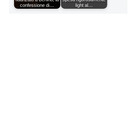
confessione di…
light al…