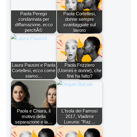
Paola Perego
Paola Cortellesi,
condannata per
donne sempre
diffamazione, ecco
svantaggiate sul
perchÃ©
lavoro
Laura Pausini e Paola
Paola Frizziero
Cortellesi, ecco come
(Uomini e donne), che
siamo…
fine ha fatto?
Paola e Chiara, il
L'Isola dei Famosi
motivo della
2017, Vladimir
separazione e la…
Luxuria: "Raz…