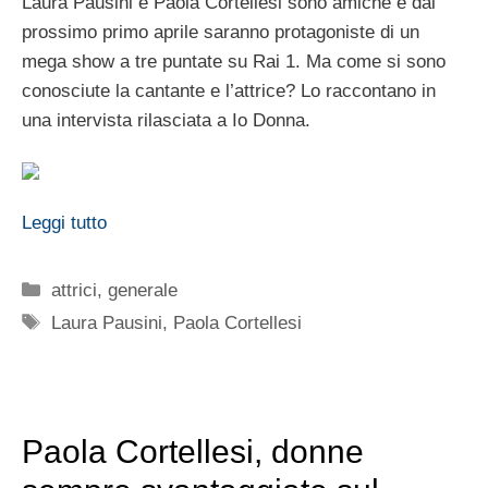
Laura Pausini e Paola Cortellesi sono amiche e dal
prossimo primo aprile saranno protagoniste di un
mega show a tre puntate su Rai 1. Ma come si sono
conosciute la cantante e l’attrice? Lo raccontano in
una intervista rilasciata a Io Donna.
Leggi tutto
Categorie
attrici
,
generale
Tag
Laura Pausini
,
Paola Cortellesi
Paola Cortellesi, donne