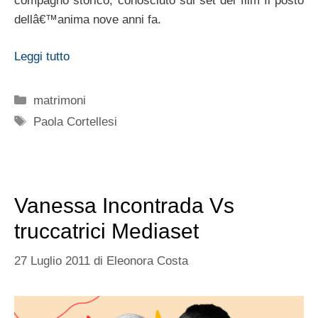
compagno storico, conosciuto sul set del film Il posto
dellâ€™anima nove anni fa.
Leggi tutto
Categorie
matrimoni
Tag
Paola Cortellesi
Vanessa Incontrada Vs
truccatrici Mediaset
27 Luglio 2011
di
Eleonora Costa