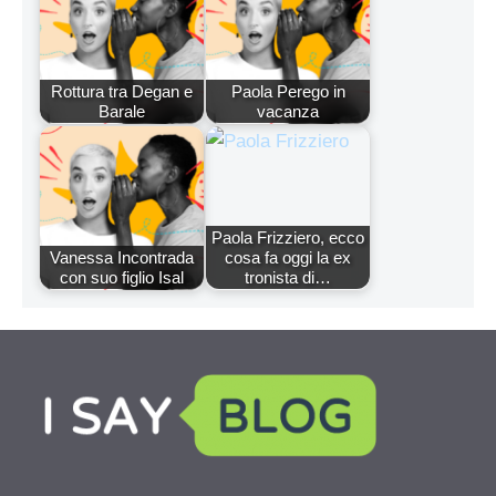
Rottura tra Degan e
Paola Perego in
Barale
vacanza
Paola Frizziero, ecco
Vanessa Incontrada
cosa fa oggi la ex
con suo figlio Isal
tronista di…