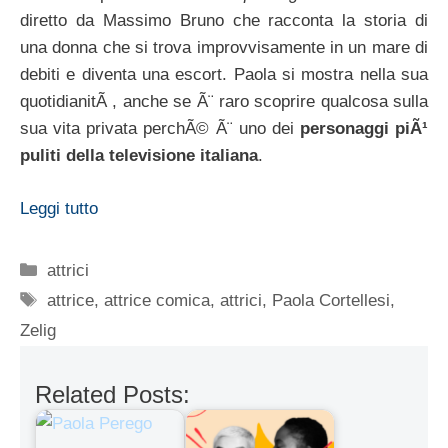
diretto da Massimo Bruno che racconta la storia di
una donna che si trova improvvisamente in un mare di
debiti e diventa una escort. Paola si mostra nella sua
quotidianitÃ , anche se Ã¨ raro scoprire qualcosa sulla
sua vita privata perchÃ© Ã¨ uno dei
personaggi piÃ¹
puliti della televisione italiana
.
Leggi tutto
Categorie
attrici
Tag
attrice
,
attrice comica
,
attrici
,
Paola Cortellesi
,
Zelig
Related Posts: