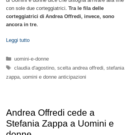
di Uomini e donne dice che bisogna arrivare alla fine
con sole due corteggiatrici.
Tra le fila delle
corteggiatrici di Andrea Offredi, invece, sono
ancora in tre.
Leggi tutto
Categorie
uomini-e-donne
Tag
claudia d'agostino
,
scelta andrea offredi
,
stefania
zappa
,
uomini e donne anticipazioni
Andrea Offredi cede a
Stefania Zappa a Uomini e
donne