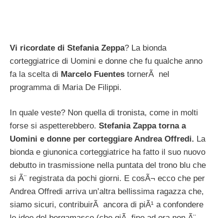
Vi ricordate di Stefania Zeppa
? La bionda
corteggiatrice di Uomini e donne che fu qualche anno
fa la scelta di
Marcelo Fuentes
tornerÃ nel
programma di Maria De Filippi.
In quale veste? Non quella di tronista, come in molti
forse si aspetterebbero.
Stefania Zappa torna a
Uomini e donne per corteggiare Andrea Offredi.
La
bionda e giunonica corteggiatrice ha fatto il suo nuovo
debutto in trasmissione nella puntata del trono blu che
si Ã¨ registrata da pochi giorni. E cosÃ¬ ecco che per
Andrea Offredi arriva un’altra bellissima ragazza che,
siamo sicuri, contribuirÃ ancora di piÃ¹ a confondere
le idee del bergamasco (che giÃ fino ad ora non Ã¨