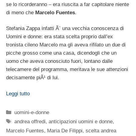
se lo ricorderanno – era riuscita a far capitolare niente
di meno che
Marcelo Fuentes
.
Stefania Zappa infatti Ã¨ una vecchia conoscenza di
Uomini e donne: era stata scelta proprio dall’ex
tronista cileno Marcelo ma gli aveva rifilato un due di
picche grosso come una casa, dicendogli che un
uomo che aveva conosciuto fuori, lontano dalle
telecamere del programma, meritava le sue attenzioni
decisamente piÃ¹ di lui.
Leggi tutto
Categorie
uomini-e-donne
Tag
andrea offredi
,
anticipazioni uomini e donne
,
Marcelo Fuentes
,
Maria De Filippi
,
scelta andrea