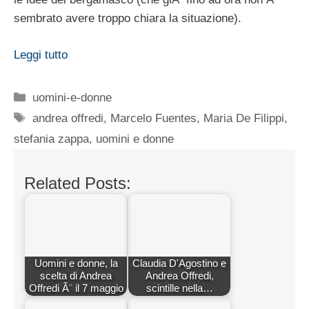
sembrato avere troppo chiara la situazione).
Leggi tutto
Categorie
uomini-e-donne
Tag
andrea offredi
,
Marcelo Fuentes
,
Maria De Filippi
,
stefania zappa
,
uomini e donne
Related Posts:
Uomini e donne, la
Claudia D'Agostino e
scelta di Andrea
Andrea Offredi,
Offredi Ã¨ il 7 maggio
scintille nella…