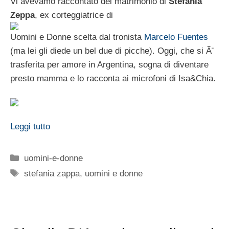
Vi avevamo raccontato del matrimonio di
Stefania
Zeppa
, ex corteggiatrice di
Uomini e Donne scelta dal tronista
Marcelo Fuentes
(ma lei gli diede un bel due di picche). Oggi, che si Ã¨
trasferita per amore in Argentina, sogna di diventare
presto mamma e lo racconta ai microfoni di Isa&Chia.
Leggi tutto
Categorie
uomini-e-donne
Tag
stefania zappa
,
uomini e donne