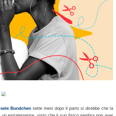
isele Bundchen
sette mesi dopo il parto si direbbe che la
un extraterrestre, visto che il suo fisico sembra non aver