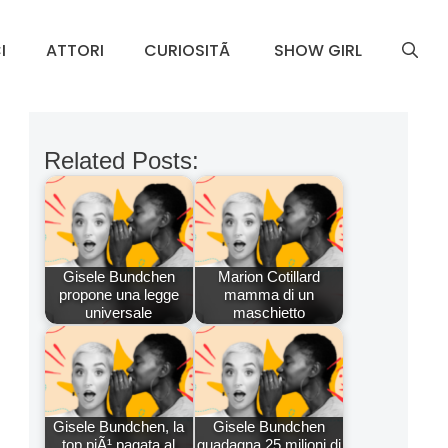
I
ATTORI
CURIOSITÃ
SHOW GIRL
Related Posts:
Gisele Bundchen
Marion Cotillard
propone una legge
mamma di un
universale
maschietto
Gisele Bundchen, la
Gisele Bundchen
top piÃ¹ pagata al
guadagna 25 milioni di