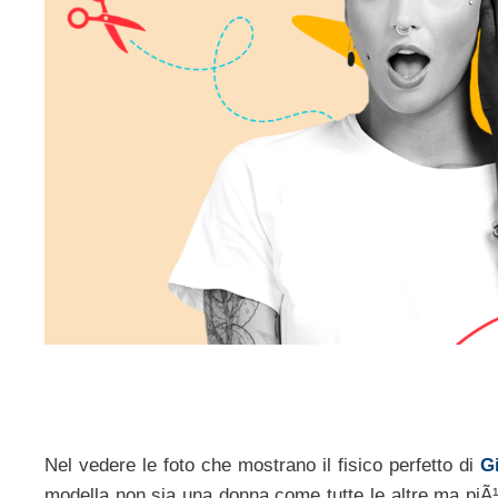
Nel vedere le foto che mostrano il fisico perfetto di
G
modella non sia una donna come tutte le altre ma piÃ¹ 