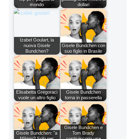
mondo
dollari
Izabel Goulart, la
nuova Gisele
Gisele Bundchen con
Bundchen?
suo figlio in Brasile
Elisabetta Gregoraci
Gisele Bundchen
vuole un altro figlio
torna in passerella
Gisele Bundchen e
Gisele Bundchen: "a
Tom Brady
Milano? Solo per
costruiscono una