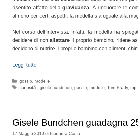
risentito affatto della
gravidanza
. A rincuorare le co
almeno per certi aspetti, la modella sia uguale alla mag
Nel corso dell’intervista, infatti, la modella ha spie
decidere di non
allattare
il proprio bambino, ritiene 
decidono di nutrire il proprio bambino con alimenti chi
Leggi tutto
Categorie
gossip
,
modelle
Tag
curiositÃ
,
gisele bundchen
,
gossip
,
modelle
,
Tom Brady
,
top
Gisele Bundchen guadagna 25 m
17 Maggio 2010
di
Eleonora Costa