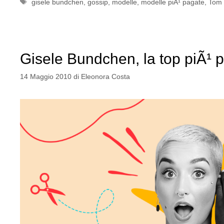
Tag
gisele bundchen
,
gossip
,
modelle
,
modelle piÃ¹ pagate
,
Tom 
Gisele Bundchen, la top piÃ¹ 
14 Maggio 2010
di
Eleonora Costa