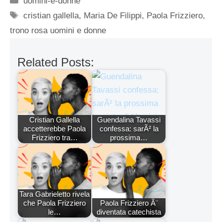
uomini-e-donne
Tag
cristian gallella
,
Maria De Filippi
,
Paola Frizziero
,
trono rosa uomini e donne
Related Posts:
Cristian Gallella
Guendalina Tavassi
accetterebbe Paola
confessa: sarÃ² la
Frizziero tra…
prossima…
Tara Gabrieletto rivela
che Paola Frizziero
Paola Frizziero Ã¨
le…
diventata catechista