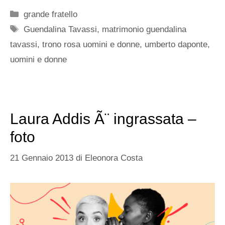
Categorie
grande fratello
Tag
Guendalina Tavassi
,
matrimonio guendalina
tavassi
,
trono rosa uomini e donne
,
umberto daponte
,
uomini e donne
Laura Addis Ã¨ ingrassata –
foto
21 Gennaio 2013
di
Eleonora Costa