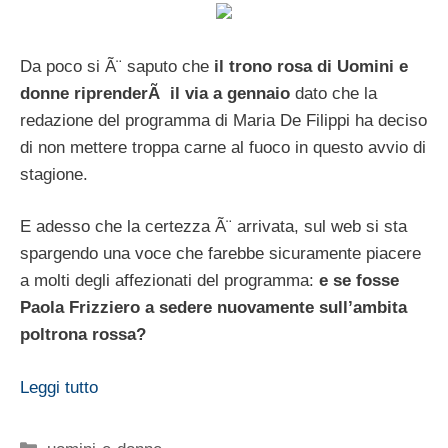
Da poco si Ã¨ saputo che
il trono rosa di Uomini e
donne riprenderÃ il via a gennaio
dato che la
redazione del programma di Maria De Filippi ha deciso
di non mettere troppa carne al fuoco in questo avvio di
stagione.
E adesso che la certezza Ã¨ arrivata, sul web si sta
spargendo una voce che farebbe sicuramente piacere
a molti degli affezionati del programma:
e se fosse
Paola Frizziero a sedere nuovamente sull’ambita
poltrona rossa?
Leggi tutto
Categorie