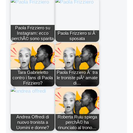
Paola Frizziero su
Instagram: ecco
Paola Frizziero si Ã¨
perchÃ© sono sparita
sposata
Tara Gabrieletto
Paola Frizziero Ã¨ tra
contro i fans di Paola
le troniste piÃ¹ amate
Frizziero?
di…
Andrea Offredi di
Roberta Ruiu spiega
nuovo tronista a
perchÃ© ha
Uomini e donne?
rinunciato al trono…