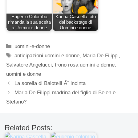
Eugenio Colombo
Karina Cascella foto
rimanda la sua scelta
dal backstage di
a Uomini e donne
Uomini e donne
Categorie
uomini-e-donne
Tag
anticipazioni uomini e donne
,
Maria De Filippi
,
Salvatore Angelucci
,
trono rosa uomini e donne
,
uomini e donne
La sorella di Balotelli Ã¨ incinta
Maria De Filippi madrina del figlio di Belen e
Stefano?
Related Posts: