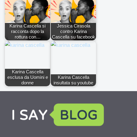
Karina Cascella si
Jessica Cirasola
racconta dopo la
contro Karina
rottura con…
Cascella su facebook
Karina Cascella
esclusa da Uomini e
Karina Cascella
donne
insultata su youtube