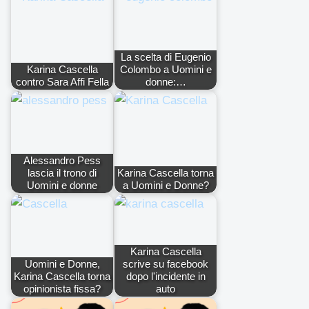
La scelta di Eugenio
Karina Cascella
Colombo a Uomini e
contro Sara Affi Fella
donne:…
Alessandro Pess
lascia il trono di
Karina Cascella torna
Uomini e donne
a Uomini e Donne?
Karina Cascella
Uomini e Donne,
scrive su facebook
Karina Cascella torna
dopo l'incidente in
opinionista fissa?
auto