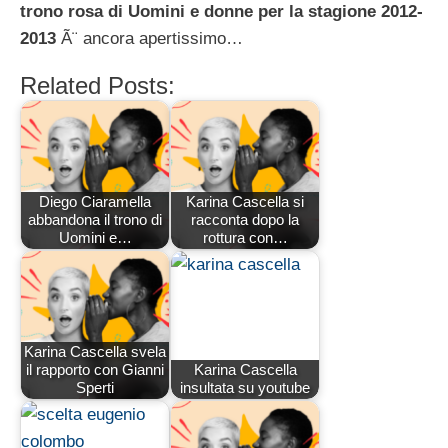
trono rosa di Uomini e donne per la stagione 2012-
2013
Ã¨ ancora apertissimo…
Related Posts:
Diego Ciaramella
Karina Cascella si
abbandona il trono di
racconta dopo la
Uomini e…
rottura con…
Karina Cascella svela
il rapporto con Gianni
Karina Cascella
Sperti
insultata su youtube