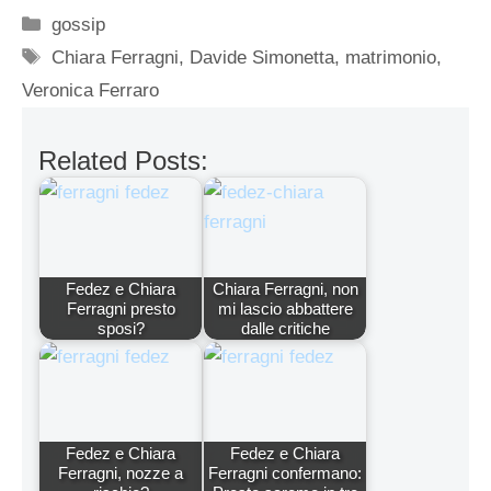
Categorie
gossip
Tag
Chiara Ferragni
,
Davide Simonetta
,
matrimonio
,
Veronica Ferraro
Related Posts:
Fedez e Chiara
Chiara Ferragni, non
Ferragni presto
mi lascio abbattere
sposi?
dalle critiche
Fedez e Chiara
Fedez e Chiara
Ferragni, nozze a
Ferragni confermano: