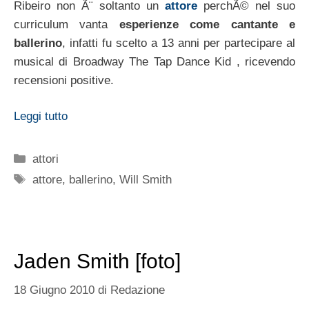
Ribeiro non Ã¨ soltanto un
attore
perchÃ© nel suo
curriculum vanta
esperienze come cantante e
ballerino
, infatti fu scelto a 13 anni per partecipare al
musical di Broadway The Tap Dance Kid , ricevendo
recensioni positive.
Leggi tutto
Categorie
attori
Tag
attore
,
ballerino
,
Will Smith
Jaden Smith [foto]
18 Giugno 2010
di
Redazione