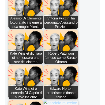
Alessio Di Clemente
Vittoria Puccini ha
fotografato insieme a
perdonato Alessandro
sua moglie Ylenia
Preziosi
Kate Winslet dichiara
Robert Pattinson
di non essere una
famoso come Barack
star del cinema
Obama
Kate Winslet e
Edward Norton
Leonardo Di Caprio di
preferisce le donne
nuovo insieme
italiane