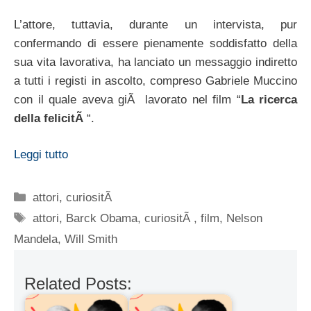
L’attore, tuttavia, durante un intervista, pur
confermando di essere pienamente soddisfatto della
sua vita lavorativa, ha lanciato un messaggio indiretto
a tutti i registi in ascolto, compreso Gabriele Muccino
con il quale aveva giÃ lavorato nel film “
La ricerca
della felicitÃ
“.
Leggi tutto
Categorie
attori
,
curiositÃ
Tag
attori
,
Barck Obama
,
curiositÃ
,
film
,
Nelson
Mandela
,
Will Smith
Related Posts: