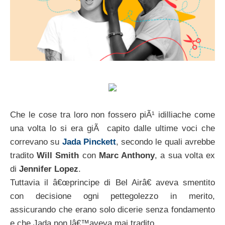
Che le cose tra loro non fossero piÃ¹ idilliache come
una volta lo si era giÃ capito dalle ultime voci che
correvano su
Jada Pinckett
, secondo le quali avrebbe
tradito
Will Smith
con
Marc Anthony
, a sua volta ex
di
Jennifer Lopez
.
Tuttavia il â€œprincipe di Bel Airâ€ aveva smentito
con decisione ogni pettegolezzo in merito,
assicurando che erano solo dicerie senza fondamento
e che Jada non lâ€™aveva mai tradito.