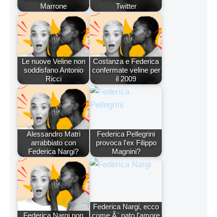
Marrone
Twitter
Le nuove Veline non
Costanza e Federica
soddisfano Antonio
confermate veline per
Ricci
il 2009
Alessandro Matri
Federica Pellegrini
arrabbiato con
provoca l'ex Filippo
Federica Nargi?
Magnini?
Federica Nargi, ecco
Federica Nargi non
come Ã¨ nato l'amore