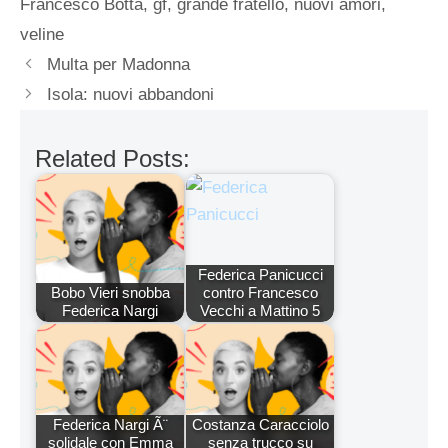
Francesco Botta
,
gf
,
grande fratello
,
nuovi amori
,
veline
Multa per Madonna
Isola: nuovi abbandoni
Related Posts:
Federica Panicucci
Bobo Vieri snobba
contro Francesco
Federica Nargi
Vecchi a Mattino 5
Federica Nargi Ã¨
Costanza Caracciolo
solidale con Emma
senza trucco su