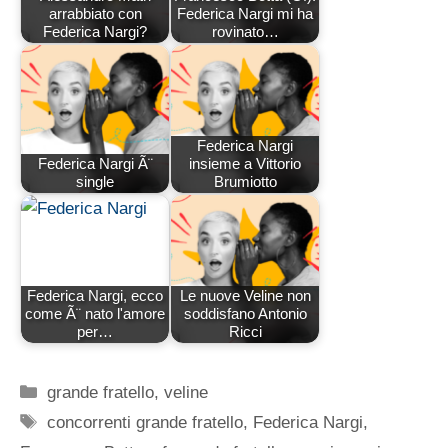
arrabbiato con
Federica Nargi mi ha
Federica Nargi?
rovinato…
Federica Nargi
Federica Nargi Ã¨
insieme a Vittorio
single
Brumiotto
Federica Nargi, ecco
Le nuove Veline non
come Ã¨ nato l'amore
soddisfano Antonio
per…
Ricci
Categorie
grande fratello
,
veline
Tag
concorrenti grande fratello
,
Federica Nargi
,