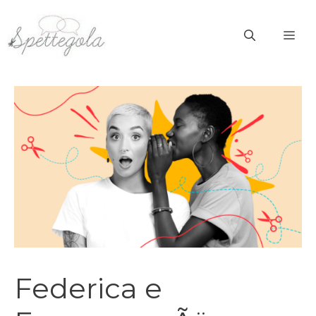
Vai
al
ME
contenuto
Federica e