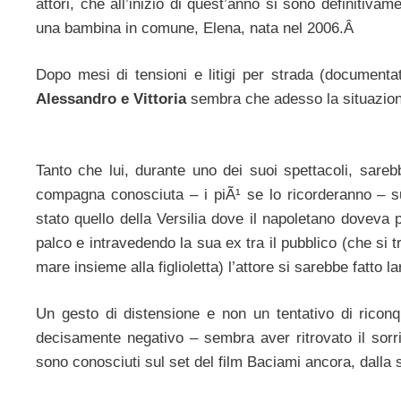
attori, che all’inizio di quest’anno si sono definitiv
una bambina in comune, Elena, nata nel 2006.Â
Dopo mesi di tensioni e litigi per strada (documentati
Alessandro e Vittoria
sembra che adesso la situazion
Tanto che lui, durante uno dei suoi spettacoli, sare
compagna conosciuta – i piÃ¹ se lo ricorderanno – s
stato quello della Versilia dove il napoletano doveva 
palco e intravedendo la sua ex tra il pubblico (che si t
mare insieme alla figlioletta) l’attore si sarebbe fatto l
Un gesto di distensione e non un tentativo di riconqu
decisamente negativo – sembra aver ritrovato il sorri
sono conosciuti sul set del film Baciami ancora, dalla