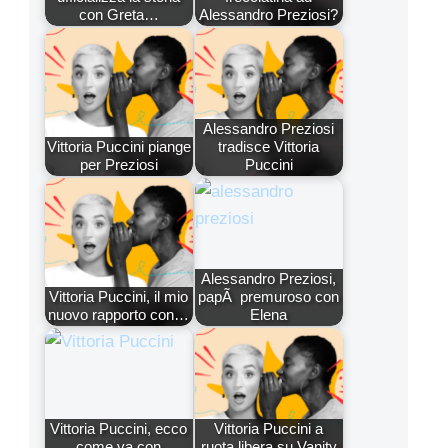
con Greta…
Alessandro Preziosi?
Alessandro Preziosi
Vittoria Puccini piange
tradisce Vittoria
per Preziosi
Puccini
Alessandro Preziosi,
Vittoria Puccini, il mio
papÃ premuroso con
nuovo rapporto con…
Elena
Vittoria Puccini, ecco
Vittoria Puccini a
come va con
ruota libera su Vanity