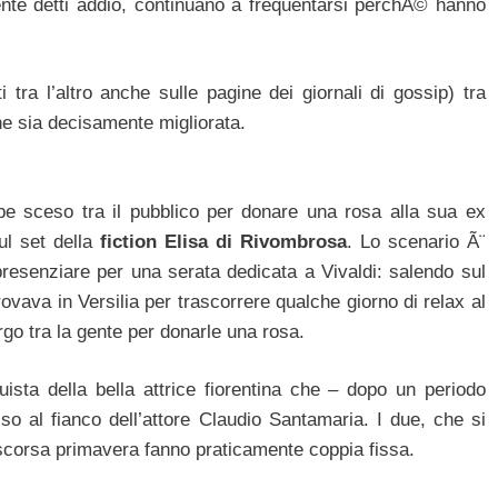
amente detti addio, continuano a frequentarsi perchÃ© hanno
 tra l’altro anche sulle pagine dei giornali di gossip) tra
e sia decisamente migliorata.
bbe sceso tra il pubblico per donare una rosa alla sua ex
ul set della
fiction Elisa di Rivombrosa
. Lo scenario Ã¨
presenziare per una serata dedicata a Vivaldi: salendo sul
rovava in Versilia per trascorrere qualche giorno di relax al
argo tra la gente per donarle una rosa.
ista della bella attrice fiorentina che – dopo un periodo
so al fianco dell’attore Claudio Santamaria. I due, che si
 scorsa primavera fanno praticamente coppia fissa.