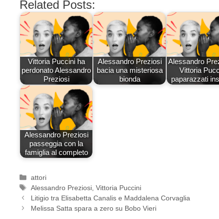
Related Posts:
Vittoria Puccini ha
Alessandro Preziosi
Alessandro Prez
perdonato Alessandro
bacia una misteriosa
Vittoria Pucc
Preziosi
bionda
paparazzati in
Alessandro Preziosi
passeggia con la
famiglia al completo
Categorie
attori
Tag
Alessandro Preziosi
,
Vittoria Puccini
Litigio tra Elisabetta Canalis e Maddalena Corvaglia
Melissa Satta spara a zero su Bobo Vieri