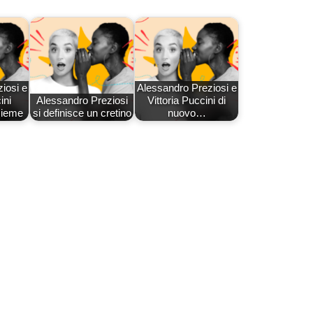
iosi e
Alessandro Preziosi e
ini
Alessandro Preziosi
Vittoria Puccini di
sieme
si definisce un cretino
nuovo…