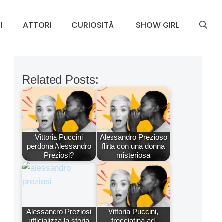
I
ATTORI
CURIOSITÃ
SHOW GIRL
Related Posts:
Vittoria Puccini
Alessandro Prezioso
perdona Alessandro
flirta con una donna
Preziosi?
misteriosa
Alessandro Preziosi
Vittoria Puccini,
ufficializza la storia
frecciatina ad